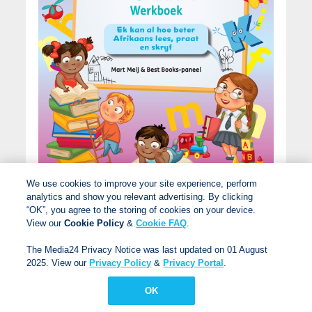
We use cookies to improve your site experience, perform
analytics and show you relevant advertising. By clicking
Nuwe Alles-In-Een Graad 2 Pret met Afrikaans
“OK”, you agree to the storing of cookies on your device.
View our
Cookie Policy
&
Cookie FAQ
.
Eerste Addisionele Taal-werkboek
Mart Meij
The Media24 Privacy Notice was last updated on 01 August
Beatrix de Villiers
2025. View our
Privacy Policy
&
Privacy Portal
.
Laurika Henning
Amanda Marais
OK
Mart Meij