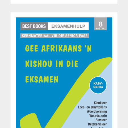
Rina Erasmus
Cindey Jordaan
Dorothea Korff
Waldy Van Wyk
Glaudina Rossouw
Mart Meij
Christian Botha