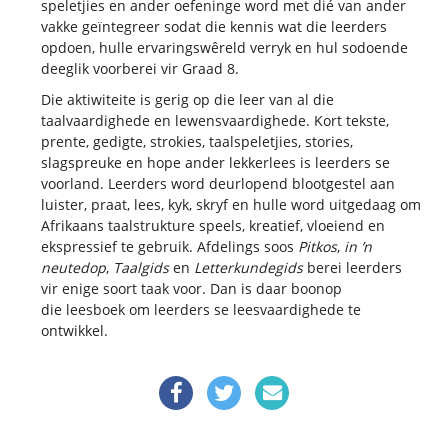
speletjies en ander oefeninge word met dié van ander
vakke geïntegreer sodat die kennis wat die leerders
opdoen, hulle ervaringswêreld verryk en hul sodoende
deeglik voorberei vir Graad 8.
Die aktiwiteite is gerig op die leer van al die
taalvaardighede en lewensvaardighede. Kort tekste,
prente, gedigte, strokies, taalspeletjies, stories,
slagspreuke en hope ander lekkerlees is leerders se
voorland. Leerders word deurlopend blootgestel aan
luister, praat, lees, kyk, skryf en hulle word uitgedaag om
Afrikaans taalstrukture speels, kreatief, vloeiend en
ekspressief te gebruik. Afdelings soos
Pitkos
,
in ’n
neutedop
,
Taalgids
en
Letterkundegids
berei leerders
vir enige soort taak voor. Dan is daar boonop
die leesboek om leerders se leesvaardighede te
ontwikkel.