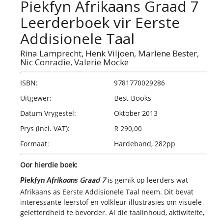
Piekfyn Afrikaans Graad 7
Leerderboek vir Eerste
Addisionele Taal
Rina Lamprecht,
Henk Viljoen,
Marlene Bester,
Nic Conradie,
Valerie Mocke
ISBN:
9781770029286
Uitgewer:
Best Books
Datum Vrygestel:
Oktober 2013
Prys (incl. VAT):
R 290,00
Formaat:
Hardeband, 282pp
Oor hierdie boek:
Graad 7
is gemik op leerders wat
Piekfyn Afrikaans
Afrikaans as Eerste Addisionele Taal neem. Dit bevat
interessante leerstof en volkleur illustrasies om visuele
geletterdheid te bevorder. Al die taalinhoud, aktiwiteite,