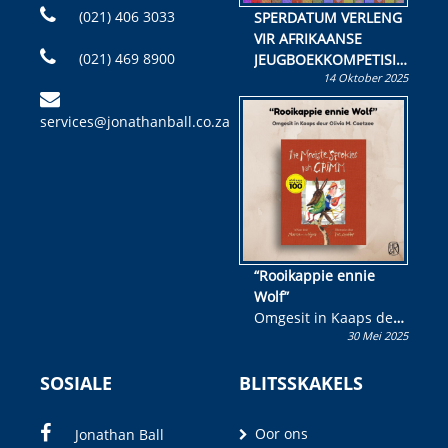
(021) 406 3033
SPERDATUM VERLENG
VIR AFRIKAANSE
(021) 469 8900
JEUGBOEKKOMPETISIE
14 Oktober 2025
Skryf ’n jeugboek of
kinderboek en staan ’n
services@jonathanball.co.za
kans om R50 000 te
wen!
“Rooikappie ennie
Wolf”
Omgesit in Kaaps deur
30 Mei 2025
Olivia M. Coetzee
SOSIALE
BLITSSKAKELS
Oor ons
Jonathan Ball