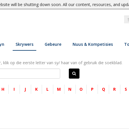
site will be shutting down soon. All our content, resources, and upd
yn
Skrywers
Gebeure
Nuus & Kompetisies
To
, klik op die eerste letter van sy/ haar van of gebruik die soekblad.
H
I
J
K
L
M
N
O
P
Q
R
S