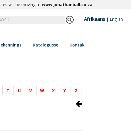
ates will be moving to
www.jonathanball.co.za
.
Afrikaans
|
English
ekennings
Katalogusse
Kontak
T
U
V
W
X
Y
Z