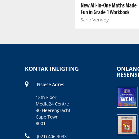
Nuwe Alles-In-Een Graad 1
New All-In-One Maths Made
Wiskunde Leerderboek
Fun in Grade 1 Workbook
Sarie Verwey
Sarie Verwey
KONTAK INLIGTING
ONLANG
RESENS
Fisiese Adres
12th Floor
Media24 Centre
40 Heerengracht
Cape Town
8001
(021) 406 3033