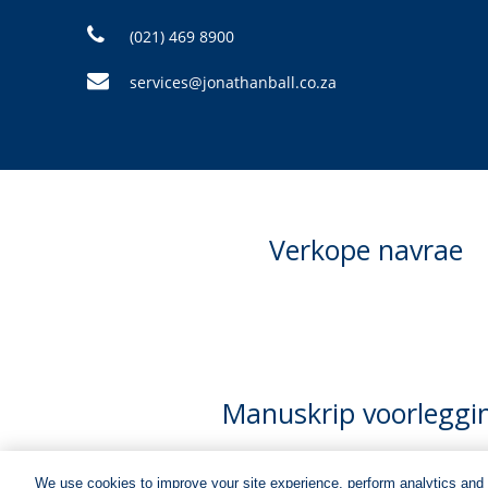
(021) 469 8900
services@jonathanball.co.za
Verkope navrae
Manuskrip voorleggi
We use cookies to improve your site experience, perform analytics and 