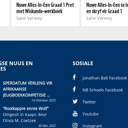
Nuwe Alles-In-Een Graad 1 Pret
Nuwe Alles-In-Een se l
met Wiskunde-werkboek
en skryf vir Graad 1
Sarie Verwey
Sarie Verwey
SE NUUS EN
SOSIALE
IES
Jonathan Ball Facebook
SPERDATUM VERLENG VIR
AFRIKAANSE
NB Schools Facebook
JEUGBOEKKOMPETISIE
14 Oktober 2025
Skryf ’n jeugboek of
Twitter
kinderboek en staan ’n
“Rooikappie ennie Wolf”
kans om R50 000 te wen!
Youtube
Omgesit in Kaaps deur
Olivia M. Coetzee
Instagram
30 Mei 2025