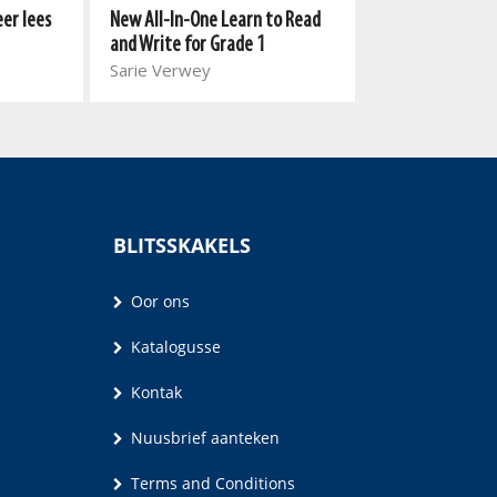
Nuwe Alles-In-E
eer lees
New All-In-One Learn to Read
Wiskunde Onder
and Write for Grade 1
Sarie Verwey
Sarie Verwey
BLITSSKAKELS
Oor ons
Katalogusse
Kontak
Nuusbrief aanteken
Terms and Conditions