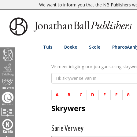
We want to inform you that the NB Publishers web
Tuis
Boeke
Skole
PharosAanl
Vir meer inligting oor jou gunsteling skrywer
A
B
C
D
E
F
G
Skrywers
Sarie Verwey