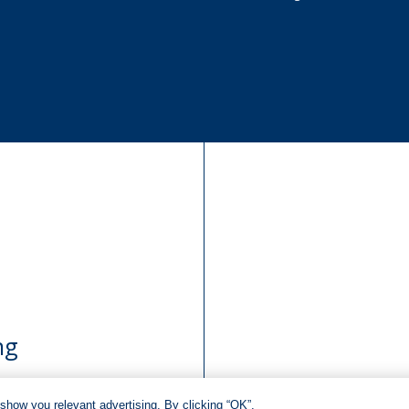
ng
show you relevant advertising. By clicking “OK”,