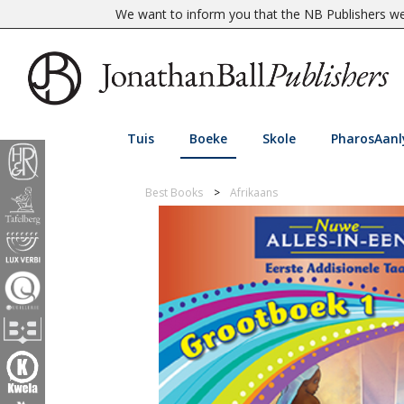
We want to inform you that the NB Publishers web
Tuis
Boeke
Skole
PharosAanl
Best Books
Afrikaans