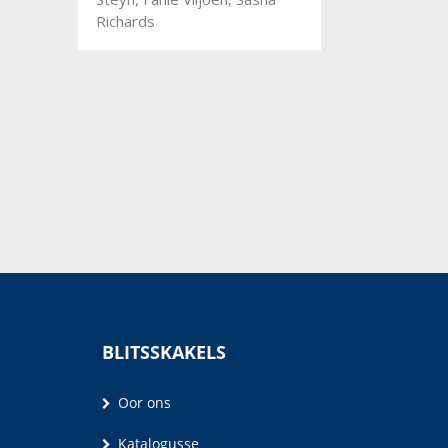
Richards
BLITSSKAKELS
Oor ons
Katalogusse