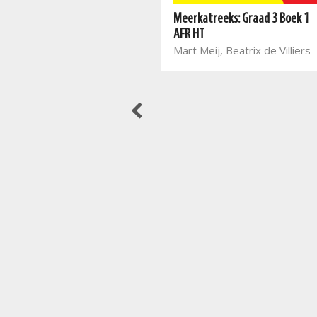
Nuwe Alles-In-Een Graad 5 Taal-
Meerkatreeks: Graad 3 Boek 1
en leesoefenboek vir Eerste
AFR HT
Addisionele Taal
Mart Meij, Beatrix de Villiers
Alta Engelbrecht