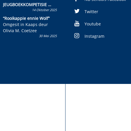
JEUGBOEKKOMPETISIE
14 Oktober 2025
Skryf ’n jeugboek of
Twitter
kinderboek en staan ’n
“Rooikappie ennie Wolf”
kans om R50 000 te wen!
Youtube
Omgesit in Kaaps deur
Olivia M. Coetzee
Instagram
30 Mei 2025