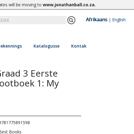
ates will be moving to
www.jonathanball.co.za
.
Afrikaans
|
English
ekennings
Katalogusse
Kontak
Graad 3 Eerste
rootboek 1: My
9781775891598
Best Books