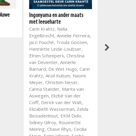
Storiebundel 1
Michelle Coope
: Nuwe
Ingonyama en ander maats
Hough
met leeueharte
Carin Krahtz, Nelia
Engelbrecht, Annelie Ferreira,
Jaco Fouché, Troula Goosen,
Henriëtte Linde-Loubser,
Elrien Scheepers, Christina
van Deventer, Annerle
Barnard, De Wet Hugo, Carin
Krahtz, Anzil Kulsen, Naomi
Meyer, Christien Neser,
Carina Stander, Marita van
Aswegen, Elizbè Van der
Colff, Derick van der Walt,
Elizabeth Wasserman, Zelda
Bezuidenhout, EKM Dido,
Sidney Gilroy, Rouxnette
Meiring, Chase Rhys, Cecilia
Steyn, Fanie Viljoen, Sasha