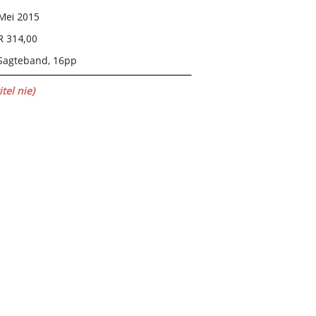
Mei 2015
R 314,00
Sagteband, 16pp
tel nie)