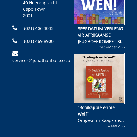
40 Heerengracht
Cape Town
8001
(021) 406 3033
SPERDATUM VERLENG
VIR AFRIKAANSE
(021) 469 8900
JEUGBOEKKOMPETISIE
14 Oktober 2025
Skryf ’n jeugboek of
kinderboek en staan ’n
services@jonathanball.co.za
kans om R50 000 te
wen!
“Rooikappie ennie
Wolf”
Omgesit in Kaaps deur
30 Mei 2025
Olivia M. Coetzee