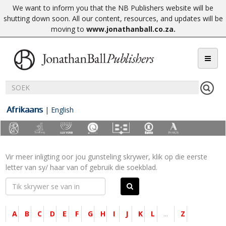
We want to inform you that the NB Publishers website will be
shutting down soon. All our content, resources, and updates will be
moving to
www.jonathanball.co.za
.
Afrikaans
|
English
Vir meer inligting oor jou gunsteling skrywer, klik op die eerste
letter van sy/ haar van of gebruik die soekblad.
A
B
C
D
E
F
G
H
I
J
K
L
...
Z