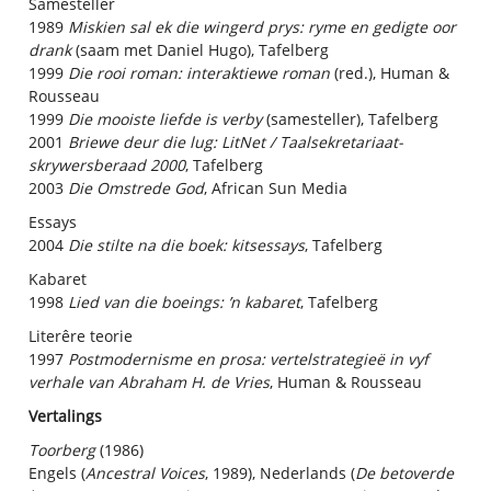
Samesteller
1989
Miskien sal ek die wingerd prys: ryme en gedigte oor
drank
(saam met Daniel Hugo), Tafelberg
1999
Die rooi roman: interaktiewe roman
(red.), Human &
Rousseau
1999
Die mooiste liefde is verby
(samesteller), Tafelberg
2001
Briewe deur die lug: LitNet / Taalsekretariaat-
skrywersberaad 2000
, Tafelberg
2003
Die Omstrede God
, African Sun Media
Essays
2004
Die stilte na die boek: kitsessays
, Tafelberg
Kabaret
1998
Lied van die boeings: ’n kabaret
, Tafelberg
Literêre teorie
1997
Postmodernisme en prosa: vertelstrategieë in vyf
verhale van Abraham H. de Vries
, Human & Rousseau
Vertalings
Toorberg
(1986)
Engels (
Ancestral Voices
, 1989), Nederlands (
De betoverde