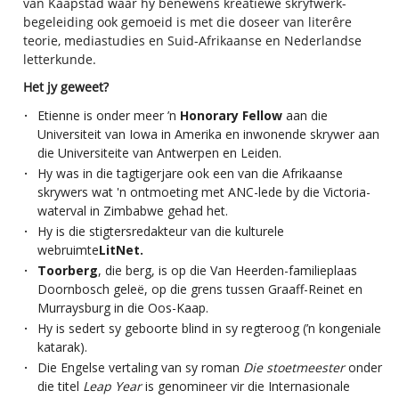
van Kaapstad waar hy benewens kreatiewe skryfwerk-
begeleiding ook gemoeid is met die doseer van literêre
teorie, mediastudies en Suid-Afrikaanse en Nederlandse
letterkunde.
Het jy geweet?
·
Etienne is onder meer ’n
Honorary Fellow
aan die
Universiteit van Iowa
in Amerika en inwonende skrywer aan
die Universiteite van Antwerpen en Leiden.
·
Hy was in die tagtigerjare ook een van die Afrikaanse
skrywers wat 'n ontmoeting met ANC-lede by die Victoria-
waterval in Zimbabwe gehad het.
·
Hy is die stigtersredakteur van die kulturele
webruimte
LitNet
.
·
Toorberg
, die berg, is op die Van Heerden-familieplaas
Doornbosch geleë, op die grens tussen Graaff-Reinet en
Murraysburg in die Oos-Kaap.
·
Hy is sedert sy geboorte blind in sy regteroog (’n kongeniale
katarak).
·
Die Engelse vertaling van sy roman
Die stoetmeester
onder
die titel
Leap Year
is genomineer vir die Internasionale