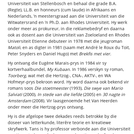
Universiteit van Stellenbosch en behaal die grade B.A.
(Regte), LL.B. en honneurs (cum laude) in Afrikaans en
Nederlands, ’n meestersgraad aan die Universiteit van die
Witwatersrand en ’n Ph.D. aan Rhodes Universiteit. Hy werk
onder meer as prokureur, in die reklamebedryf en daarna
ook as dosent aan die Universiteit van Zoeloeland en Rhodes
Universiteit Etienne debuteer in 1978 met die jeugroman
Matoli
, en as digter in 1981 (saam met André le Roux du Toit,
Peter Snyders en Daniel Hugo) met
Brekfis met vier
.
Hy ontvang die Eugène Marais-prys in 1984 vir sy
kortverhaalbundel,
My Kubaan
. In 1986 verskyn sy roman,
Toorberg
, wat met die Hertzog-, CNA-, AKTV-, en WA
Hofmeyr-prys bekroon word. Hy word daarna ook bekend vir
romans soos
Die stoetmeester
(1993),
Die swye van Mario
Salviati
(2000),
In stede van die liefde
(2005) en
30 nagte in
Amsterdam
(2008). Vir laasgenoemde het Van Heerden
onder meer die Hertzog-prys ontvang.
Hy is die afgelope twee dekades reeds betrokke by die
doseer van letterkunde, literêre teorie en kreatiewe
skryfwerk. Tans is hy professor verbonde aan die Universiteit