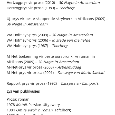
Hertzogprys vir prosa (2010) –
30 Nagte in Amsterdam
Hertzogprys vir prosa (1989) –
Toorberg
UJ-prys vir beste skeppende skryfwerk in Afrikaans (2009) –
30 Nagte in Amsterdam
WA Hofmeyr-prys (2009) –
30 Nagte in Amsterdam
WA Hofmeyr-prys (2006) –
In stede van die liefde
WA Hofmeyr-prys (1987) –
Toorberg
M-Net-toekenning vir beste oorspronklike roman in
Afrikaans (2009) –
30 Nagte in Amsterdam
M-Net-prys vir prosa (2008) –
Asbesmiddag
M-Net-prys vir prosa (2001) –
Die swye van Mario Salviati
Rapport-prys vir prosa (1992) –
Casspirs en Campari’s
Lys van publikasies
Prosa: roman
1978
Matoli
, Perskor-Uitgewery
1984
Om te awol: ’n roman
, Tafelberg