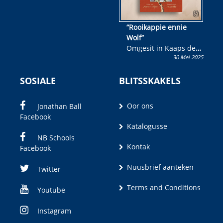
“Rooikappie ennie
Wolf”
Omgesit in Kaaps deur
30 Mei 2025
Olivia M. Coetzee
SOSIALE
BLITSSKAKELS
Oor ons
Jonathan Ball
Facebook
Katalogusse
NB Schools
Kontak
Facebook
Nuusbrief aanteken
Twitter
Terms and Conditions
Youtube
Instagram