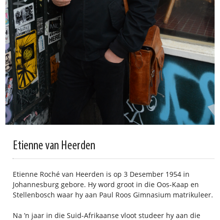
Etienne van Heerden
Etienne Roché van Heerden is op 3 Desember 1954 in
Johannesburg gebore. Hy word groot in die Oos-Kaap en
Stellenbosch waar hy aan Paul Roos Gimnasium matrikuleer.
Na ’n jaar in die Suid-Afrikaanse vloot studeer hy aan die