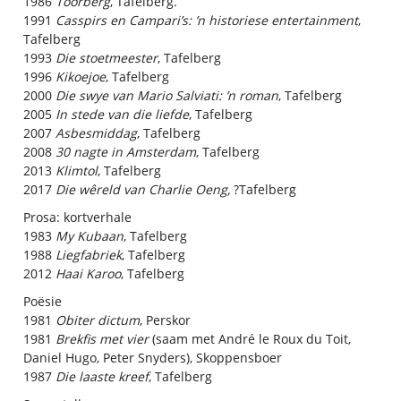
1986
Toorberg
, Tafelberg.
1991
Casspirs en Campari’s: ’n historiese entertainment
,
Tafelberg
1993
Die stoetmeester
, Tafelberg
1996
Kikoejoe
, Tafelberg
2000
Die swye van Mario Salviati: ’n roman
, Tafelberg
2005
In stede van die liefde
, Tafelberg
2007
Asbesmiddag
, Tafelberg
2008
30 nagte in Amsterdam
, Tafelberg
2013
Klimtol
, Tafelberg
2017
Die wêreld van Charlie Oeng,
?Tafelberg
Prosa: kortverhale
1983
My Kubaan
, Tafelberg
1988
Liegfabriek
, Tafelberg
2012
Haai Karoo
, Tafelberg
Poësie
1981
Obiter dictum
, Perskor
1981
Brekfis met vier
(saam met André le Roux du Toit,
Daniel Hugo, Peter Snyders), Skoppensboer
1987
Die laaste kreef
, Tafelberg