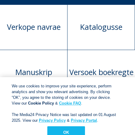
Verkope navrae
Katalogusse
Manuskrip
Versoek boekregte
voorlegging
We use cookies to improve your site experience, perform
analytics and show you relevant advertising. By clicking
“OK”, you agree to the storing of cookies on your device.
Copyright © 2018
Jonathan Ball Publishers
.
All rights
View our
Cookie Policy
&
Cookie FAQ
.
reserved.
Developed By:
Netgen Custom Software
The Media24 Privacy Notice was last updated on 01 August
2025. View our
Privacy Policy
&
Privacy Portal
.
OK