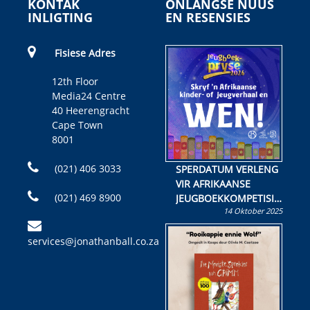
KONTAK
ONLANGSE NUUS
INLIGTING
EN RESENSIES
Fisiese Adres
12th Floor
Media24 Centre
40 Heerengracht
Cape Town
8001
(021) 406 3033
SPERDATUM VERLENG
VIR AFRIKAANSE
(021) 469 8900
JEUGBOEKKOMPETISIE
14 Oktober 2025
Skryf ’n jeugboek of
kinderboek en staan ’n
services@jonathanball.co.za
kans om R50 000 te
wen!