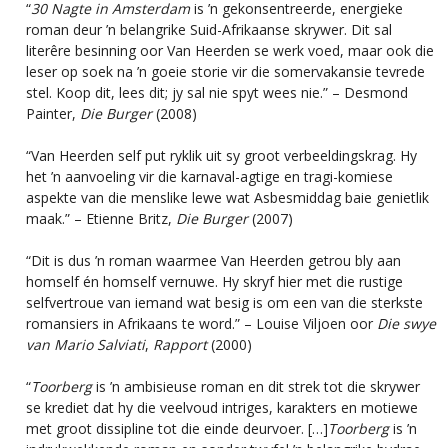
“
30 Nagte in Amsterdam
is ’n gekonsentreerde, energieke
roman deur ’n belangrike Suid-Afrikaanse skrywer. Dit sal
literêre besinning oor Van Heerden se werk voed, maar ook die
leser op soek na ’n goeie storie vir die somervakansie tevrede
stel. Koop dit, lees dit; jy sal nie spyt wees nie.” – Desmond
Painter,
Die Burger
(2008)
“Van Heerden self put ryklik uit sy groot verbeeldingskrag. Hy
het ’n aanvoeling vir die karnaval-agtige en tragi-komiese
aspekte van die menslike lewe wat Asbesmiddag baie genietlik
maak.” – Etienne Britz,
Die Burger
(2007)
“Dit is dus ’n roman waarmee Van Heerden getrou bly aan
homself én homself vernuwe. Hy skryf hier met die rustige
selfvertroue van iemand wat besig is om een van die sterkste
romansiers in Afrikaans te word.” – Louise Viljoen oor
Die swye
van Mario Salviati
,
Rapport
(2000)
“
Toorberg
is ’n ambisieuse roman en dit strek tot die skrywer
se krediet dat hy die veelvoud intriges, karakters en motiewe
met groot dissipline tot die einde deurvoer. […]
Toorberg
is ’n