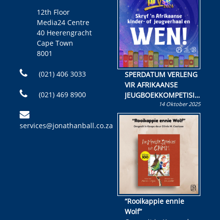
12th Floor
Media24 Centre
40 Heerengracht
Cape Town
8001
(021) 406 3033
SPERDATUM VERLENG
VIR AFRIKAANSE
(021) 469 8900
JEUGBOEKKOMPETISIE
14 Oktober 2025
Skryf ’n jeugboek of
kinderboek en staan ’n
services@jonathanball.co.za
kans om R50 000 te
wen!
“Rooikappie ennie
Wolf”