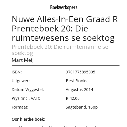
Boekverkopers
Nuwe Alles-In-Een Graad R
Prenteboek 20: Die
ruimtewesens se soektog
Prenteboek 20: Die ruimtemanne se
soektog
Mart Meij
ISBN:
9781775895305
Uitgewer:
Best Books
Datum Vrygestel:
Augustus 2014
Prys (incl. VAT):
R 42,00
Formaat:
Sagteband, 16pp
Oor hierdie boek: