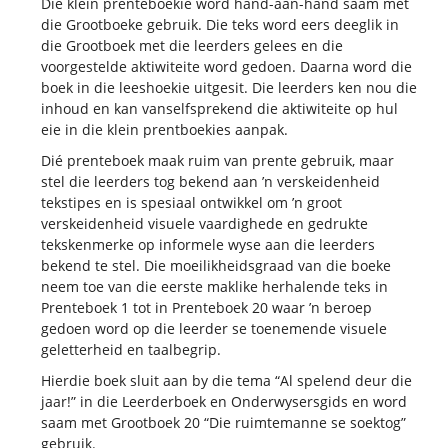
Die klein prenteboekie word hand-aan-hand saam met
die Grootboeke gebruik. Die teks word eers deeglik in
die Grootboek met die leerders gelees en die
voorgestelde aktiwiteite word gedoen. Daarna word die
boek in die leeshoekie uitgesit. Die leerders ken nou die
inhoud en kan vanselfsprekend die aktiwiteite op hul
eie in die klein prentboekies aanpak.
Dié prenteboek maak ruim van prente gebruik, maar
stel die leerders tog bekend aan ’n verskeidenheid
tekstipes en is spesiaal ontwikkel om ’n groot
verskeidenheid visuele vaardighede en gedrukte
tekskenmerke op informele wyse aan die leerders
bekend te stel. Die moeilikheidsgraad van die boeke
neem toe van die eerste maklike herhalende teks in
Prenteboek 1 tot in Prenteboek 20 waar ’n beroep
gedoen word op die leerder se toenemende visuele
geletterheid en taalbegrip.
Hierdie boek sluit aan by die tema “Al spelend deur die
jaar!” in die Leerderboek en Onderwysersgids en word
saam met Grootboek 20 “Die ruimtemanne se soektog”
gebruik.