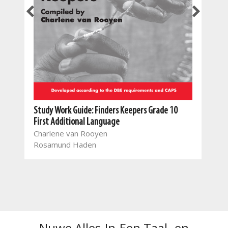
Study Work Guide: Finders Keepers Grade 10
Stud
First Additional Language
Ren
Charlene van Rooyen
Mar
Rosamund Haden
Ilna
Wil
Nuwe Alles-In-Een Taal- en