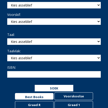
Voorskif:
Taal:
Taalvlak:
ISBN:
SOEK
Voorskoolse
Best Books
Graad R
Graad 1