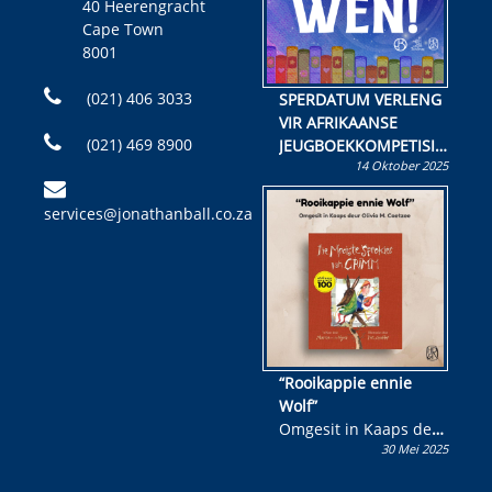
40 Heerengracht
Cape Town
8001
(021) 406 3033
SPERDATUM VERLENG
VIR AFRIKAANSE
(021) 469 8900
JEUGBOEKKOMPETISIE
14 Oktober 2025
Skryf ’n jeugboek of
kinderboek en staan ’n
services@jonathanball.co.za
kans om R50 000 te
wen!
“Rooikappie ennie
Wolf”
Omgesit in Kaaps deur
30 Mei 2025
Olivia M. Coetzee