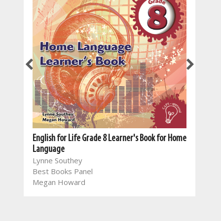
English for Life Grade 8 Learner's Book for Home
Language
ome
Lynne Southey
Engl
Best Books Panel
Lan
Megan Howard
Ian 
Feli
Meg
The