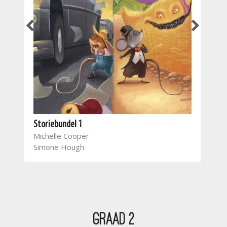
Nuwe
Storiebundel 1
wer
Michelle Cooper
Mar
Simone Hough
Mar
Gla
Char
Lav
Sar
Car
Graad 2
Hel