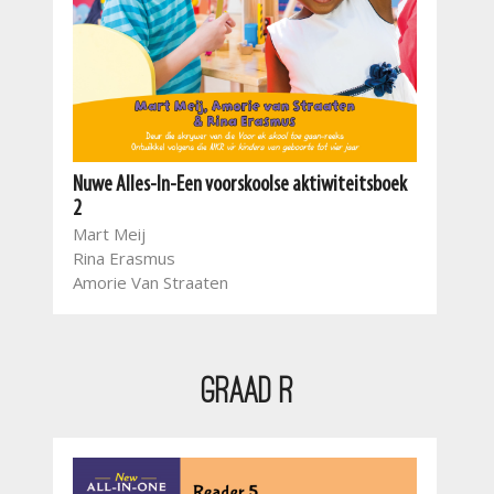
rs
Nuwe Alles-In-Een voorskoolse aktiwiteitsboek
New 
2
Mar
Mart Meij
Rin
Rina Erasmus
Amo
Amorie Van Straaten
Astr
Astrid Castle
Graad R