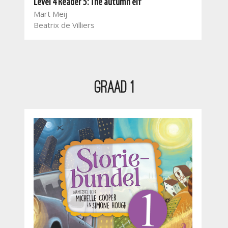
Level 4 Reader 5: The autumn elf
Leve
Mart Meij
Mar
Beatrix de Villiers
Beat
Ale
Graad 1