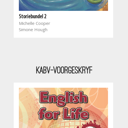
Storiebundel 2
Nuwe
Michelle Cooper
wer
Simone Hough
Mar
Mar
Gla
Ama
Mel
KABV-Voorgeskryf