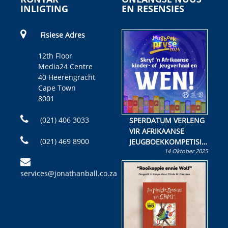
INLIGTING
EN RESENSIES
Fisiese Adres
12th Floor
Media24 Centre
40 Heerengracht
Cape Town
8001
(021) 406 3033
SPERDATUM VERLENG
VIR AFRIKAANSE
(021) 469 8900
JEUGBOEKKOMPETISIE
14 Oktober 2025
Skryf ’n jeugboek of
kinderboek en staan ’n
services@jonathanball.co.za
kans om R50 000 te
wen!