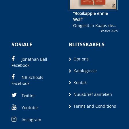
“Rooikappie ennie
Wolf”
Omgesit in Kaaps deur
30 Mei 2025
Olivia M. Coetzee
SOSIALE
BLITSSKAKELS
Oor ons
Jonathan Ball
Facebook
Katalogusse
NB Schools
Kontak
Facebook
Nuusbrief aanteken
Twitter
Terms and Conditions
Youtube
Instagram