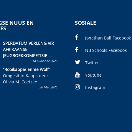
SE NUUS EN
SOSIALE
IES
Jonathan Ball Facebook
SPERDATUM VERLENG VIR
AFRIKAANSE
NB Schools Facebook
JEUGBOEKKOMPETISIE
14 Oktober 2025
Skryf ’n jeugboek of
Twitter
kinderboek en staan ’n
“Rooikappie ennie Wolf”
kans om R50 000 te wen!
Youtube
Omgesit in Kaaps deur
Olivia M. Coetzee
Instagram
30 Mei 2025