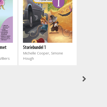
Storiebundel 1
 met
Nuwe Alles-In-E
Michelle Cooper, Simone
en leesoefenboe
Hough
illiers
Addisionele Taa
Alta Engelbrec