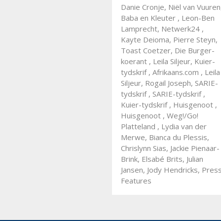
Danie Cronje, Niël van Vuuren
Baba en Kleuter , Leon-Ben
Lamprecht, Netwerk24 ,
Kayte Deioma, Pierre Steyn,
Toast Coetzer, Die Burger-
koerant , Leila Siljeur, Kuier-
tydskrif , Afrikaans.com , Leila
Siljeur, Rogail Joseph, SARIE-
tydskrif , SARIE-tydskrif ,
Kuier-tydskrif , Huisgenoot ,
Huisgenoot , Weg!/Go!
Platteland , Lydia van der
Merwe, Bianca du Plessis,
Chrislynn Sias, Jackie Pienaar-
Brink, Elsabé Brits, Julian
Jansen, Jody Hendricks, Pres
Features