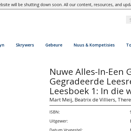
site will be shutting down soon. All our content, resources, and upd
yn
Skrywers
Gebeure
Nuus & Kompetisies
To
Nuwe Alles-In-Een 
Gegradeerde Leesre
Leesboek 1: In die 
Mart Meij,
Beatrix de Villiers,
There
ISBN:
Uitgewer:
Datum Vrygestel: