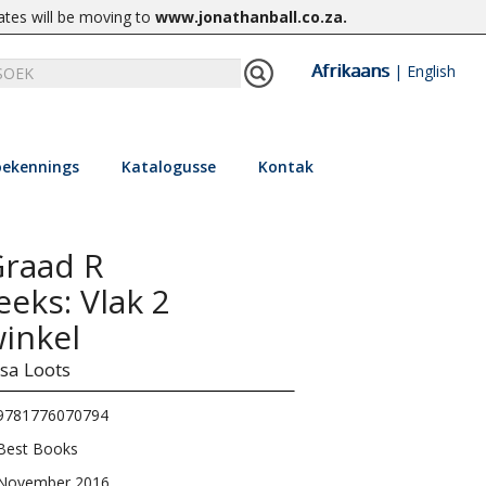
ates will be moving to
www.jonathanball.co.za
.
Afrikaans
|
English
ekennings
Katalogusse
Kontak
Graad R
eks: Vlak 2
winkel
sa Loots
9781776070794
Best Books
November 2016