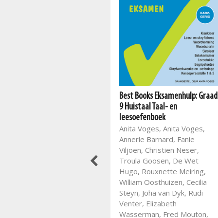
Best Books Eksamenhulp: Graad
Best Books Eksamenhulp: Graad
9 Huistaal Taal- en
12 Afrikaans
leesoefenboek
Eksamenoefenboek vir Eerste
Anita Voges, Anita Voges,
Addisionele Taal
Annerle Barnard, Fanie
Aletha de Klerk
Viljoen, Christien Neser,
Troula Goosen, De Wet
Hugo, Rouxnette Meiring,
William Oosthuizen, Cecilia
Steyn, Joha van Dyk, Rudi
Venter, Elizabeth
Wasserman, Fred Mouton,