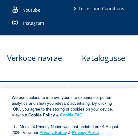
Terms and Conditions
Youtube
Instagram
Verkope navrae
Katalogusse
We use cookies to improve your site experience, perform
Manuskrip
Versoek boekregte
analytics and show you relevant advertising. By clicking
“OK”, you agree to the storing of cookies on your device.
voorlegging
View our
Cookie Policy
&
Cookie FAQ
.
The Media24 Privacy Notice was last updated on 01 August
2025. View our
Privacy Policy
&
Privacy Portal
.
Copyright © 2018
Jonathan Ball Publishers
.
All rights