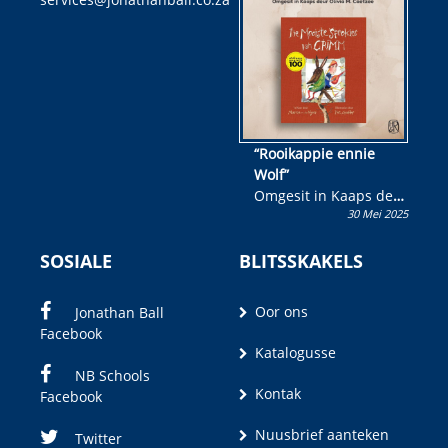
kans om R50 000 te
wen!
“Rooikappie ennie
Wolf”
Omgesit in Kaaps deur
30 Mei 2025
Olivia M. Coetzee
SOSIALE
BLITSSKAKELS
Oor ons
Jonathan Ball
Facebook
Katalogusse
NB Schools
Kontak
Facebook
Nuusbrief aanteken
Twitter