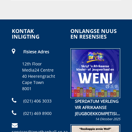
KONTAK
ONLANGSE NUUS
INLIGTING
EN RESENSIES
Fisiese Adres
12th Floor
Media24 Centre
40 Heerengracht
Cape Town
8001
(021) 406 3033
SPERDATUM VERLENG
VIR AFRIKAANSE
(021) 469 8900
JEUGBOEKKOMPETISIE
14 Oktober 2025
Skryf ’n jeugboek of
kinderboek en staan ’n
services@jonathanball.co.za