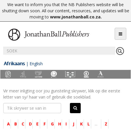
We want to inform you that the NB Publishers website will be
shutting down soon. All our content, resources, and updates will be
moving to
www.jonathanball.co.za
.
Afrikaans
|
English
Vir meer inligting oor jou gunsteling skrywer, klik op die eerste
letter van sy/ haar van of gebruik die soekblad.
A
B
C
D
E
F
G
H
I
J
K
L
...
Z