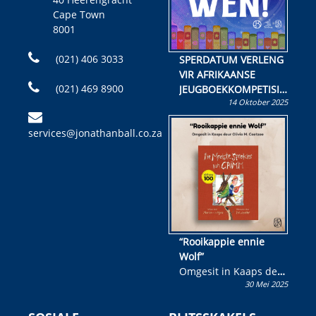
Cape Town
8001
(021) 406 3033
SPERDATUM VERLENG
VIR AFRIKAANSE
(021) 469 8900
JEUGBOEKKOMPETISIE
14 Oktober 2025
Skryf ’n jeugboek of
kinderboek en staan ’n
services@jonathanball.co.za
kans om R50 000 te
wen!
“Rooikappie ennie
Wolf”
Omgesit in Kaaps deur
30 Mei 2025
Olivia M. Coetzee