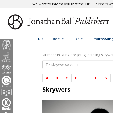
We want to inform you that the NB Publishers web
Tuis
Boeke
Skole
PharosAanl
Vir meer inligting oor jou gunsteling skrywer
A
B
C
D
E
F
G
Skrywers