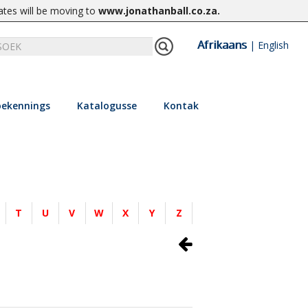
ates will be moving to
www.jonathanball.co.za
.
Afrikaans
|
English
ekennings
Katalogusse
Kontak
T
U
V
W
X
Y
Z