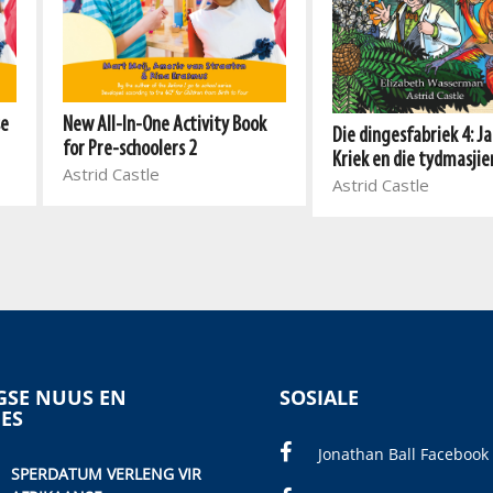
se
New All-In-One Activity Book
Die dingesfabriek 4: J
for Pre-schoolers 2
Kriek en die tydmasjie
Astrid Castle
Astrid Castle
SE NUUS EN
SOSIALE
IES
Jonathan Ball Facebook
SPERDATUM VERLENG VIR