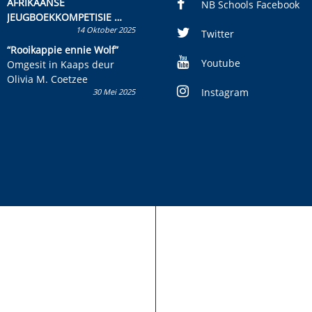
AFRIKAANSE
NB Schools Facebook
JEUGBOEKKOMPETISIE
14 Oktober 2025
Skryf ’n jeugboek of
Twitter
kinderboek en staan ’n
“Rooikappie ennie Wolf”
kans om R50 000 te wen!
Youtube
Omgesit in Kaaps deur
Olivia M. Coetzee
Instagram
30 Mei 2025