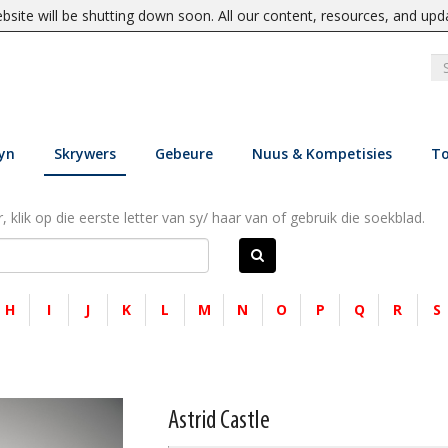
site will be shutting down soon. All our content, resources, and upd
yn
Skrywers
Gebeure
Nuus & Kompetisies
To
, klik op die eerste letter van sy/ haar van of gebruik die soekblad.
H
I
J
K
L
M
N
O
P
Q
R
S
Astrid Castle