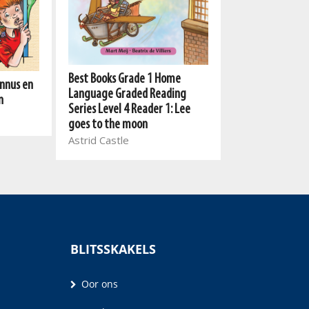
Best Books Grade 1 Home
annus en
Language Graded Reading
n
Series Level 4 Reader 1: Lee
goes to the moon
Astrid Castle
BLITSSKAKELS
Oor ons