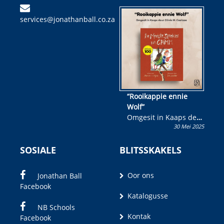
kinderboek en staan ’n
services@jonathanball.co.za
kans om R50 000 te
wen!
“Rooikappie ennie
Wolf”
Omgesit in Kaaps deur
30 Mei 2025
Olivia M. Coetzee
SOSIALE
BLITSSKAKELS
Oor ons
Jonathan Ball
Facebook
Katalogusse
NB Schools
Kontak
Facebook