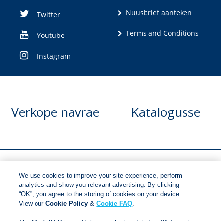
Nuusbrief aanteken
Twitter
Terms and Conditions
Youtube
Instagram
Verkope navrae
Katalogusse
We use cookies to improve your site experience, perform
Manuskrip
Versoek boekregte
analytics and show you relevant advertising. By clicking
“OK”, you agree to the storing of cookies on your device.
voorlegging
View our
Cookie Policy
&
Cookie FAQ
.