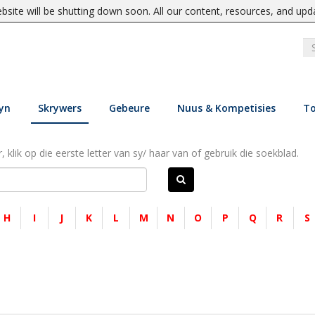
site will be shutting down soon. All our content, resources, and upd
yn
Skrywers
Gebeure
Nuus & Kompetisies
To
, klik op die eerste letter van sy/ haar van of gebruik die soekblad.
H
I
J
K
L
M
N
O
P
Q
R
S