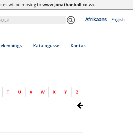
ates will be moving to
www.jonathanball.co.za
.
Afrikaans
|
English
ekennings
Katalogusse
Kontak
T
U
V
W
X
Y
Z