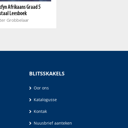
kfyn Afrikaans Graad 5
staal Leesboek
ter Grobbelaar
BLITSSKAKELS
Oor ons
Katalogusse
Kontak
Nuusbrief aanteken