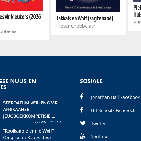
Pie
Hui
s vir kleuters (2026
Jakkals en Wolf (sagteband)
Pie
Pieter Grobbelaar
obbelaar
SE NUUS EN
SOSIALE
IES
Jonathan Ball Facebook
SPERDATUM VERLENG VIR
AFRIKAANSE
NB Schools Facebook
JEUGBOEKKOMPETISIE
14 Oktober 2025
Skryf ’n jeugboek of
Twitter
kinderboek en staan ’n
“Rooikappie ennie Wolf”
kans om R50 000 te wen!
Youtube
Omgesit in Kaaps deur