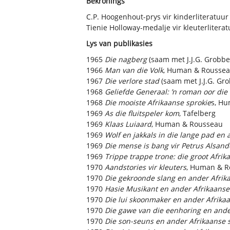
Bekronings
C.P. Hoogenhout-prys vir kinderliteratuur
Tienie Holloway-medalje vir kleuterliterat
Lys van publikasies
1965
Die nagberg
(saam met J.J.G. Grobbe
1966
Man van die Volk
, Human & Rousse
1967
Die verlore stad
(saam met J.J.G. G
1968
Geliefde Generaal: ’n roman oor die
1968
Die mooiste Afrikaanse sprokie
s, H
1969
As die fluitspeler kom
, Tafelberg
1969
Klaas Luiaard
, Human & Rousseau
1969
Wolf en jakkals in die lange pad en 
1969
Die mense is bang vir Petrus Alsand
1969
Trippe trappe trone: die groot Afri
1970
Aandstories vir kleuters
, Human & R
1970
Die gekroonde slang en ander Afrik
1970
Hasie Musikant en ander Afrikaanse
1970
Die lui skoonmaker en ander Afrika
1970
Die gawe van die eenhoring en ande
1970
Die son-seuns en ander Afrikaanse 