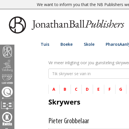
We want to inform you that the NB Publishers web
Tuis
Boeke
Skole
PharosAanl
Vir meer inligting oor jou gunsteling skrywer
A
B
C
D
E
F
G
Skrywers
Pieter Grobbelaar