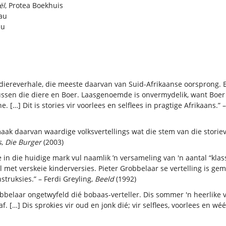
ël
, Protea Boekhuis
au
au
iereverhale, die meeste daarvan van Suid-Afrikaanse oorsprong. Elke
ik tussen die diere en Boer. Laasgenoemde is onvermydelik, want Bo
 […] Dit is stories vir voorlees en selflees in pragtige Afrikaans.
ak daarvan waardige volksvertellings wat die stem van die storieve
s
,
Die Burger
(2003)
e in die huidige mark vul naamlik ’n versameling van 'n aantal “klas
l met verskeie kinderversies. Pieter Grobbelaar se vertelling is ge
struksies.” – Ferdi Greyling,
Beeld
(1992)
robbelaar ongetwyfeld dié bobaas-verteller. Dis sommer 'n heerlike 
. […] Dis sprokies vir oud en jonk dié; vir selflees, voorlees en wéér