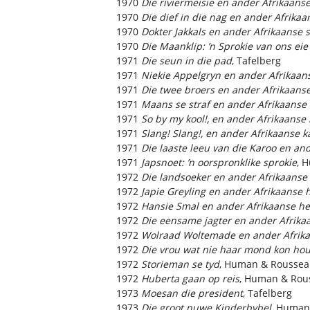
1970
Die riviermeisie en ander Afrikaanse
1970
Die dief in die nag en ander Afrikaa
1970
Dokter Jakkals en ander Afrikaanse 
1970
Die Maanklip: ’n Sprokie van ons eie
1971
Die seun in die pad
, Tafelberg
1971
Niekie Appelgryn en ander Afrikaan
1971
Die twee broers en ander Afrikaans
1971
Maans se straf en ander Afrikaanse
1971
So by my kool!, en ander Afrikaanse
1971
Slang! Slang!, en ander Afrikaanse 
1971
Die laaste leeu van die Karoo en an
1971
Japsnoet: ’n oorspronklike sprokie
, 
1972
Die landsoeker en ander Afrikaanse
1972
Japie Greyling en ander Afrikaanse 
1972
Hansie Smal en ander Afrikaanse he
1972
Die eensame jagter en ander Afrika
1972
Wolraad Woltemade en ander Afrika
1972
Die vrou wat nie haar mond kon hou
1972
Storieman se tyd
, Human & Rousse
1972
Huberta gaan op reis
, Human & Rou
1973
Moesan die president
, Tafelberg
1973
Die groot nuwe Kinderbybel
, Human