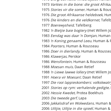
1973
Varkies in die bone: die groot Afri
1975
Stories vir die somer
, Human & Rou
1976
Die groot Afrikaanse heldeboek
, Hu
1976
Die kinders en die veldkornet
, Tafel
1977
Boerewysheid
, Tafelberg
1982
’n Bietjie baie bogtery
(met Willem Jo
1983
Eendag was daar ’n Domjan
, Human
1983
’n Koning genaamd Leeu
, Human & 
1984
Poorters
, Human & Rousseau
1986
Doer in dierlandy
, Human & Rousse
1986
Klawerjas
, Perskor
1986
Wensfontein
, Human & Rousseau
1988
Moesan muis
, Daan Retief
1988
’n Liewe lawwe lollery
(met Willem Jo
1991
Hoera vir Moesan!
, Daan Retief
1997
Die rooi lappieskombers: volkskwat
2001
Stories op rym: verhalende gedigte
,
2002
Hessie Kwedet
, Protea Boekhuis
2003
Die tweede gerf
, Lapa
2006
Jakkalsdraf en Wolwedans
, Human 
2006
Uiltjie, Uiltjie in die spieël
, Human &