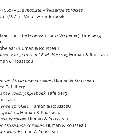
 (1968) –
Die mooiste Afrikaanse sprokies
uur (1971) – Vir al sy kinderboeke
laar – oor die lewe van Louw Wepener), Tafelberg
au
robbelaar), Human & Rousseau
 lewe van generaal J.B.M. Hertzog
, Human & Rousseau
uman & Rousseau
ander Afrikaanse sprokies
, Human & Rousseau
er
, Tafelberg
kaanse volksrympieboek
, Tafelberg
ousseau
aanse sprokies
, Human & Rousseau
 sprokies
, Human & Rousseau
anse sprokies
, Human & Rousseau
r Afrikaanse sprokies
, Human & Rousseau
sprokies
, Human & Rousseau