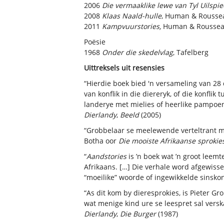
2006
Die vermaaklike lewe van Tyl Uilspie
2008
Klaas Naald-hulle
, Human & Rousse
2011
Kampvuurstories,
Human & Rousse
Poësie
1968
Onder die skedelvlag
, Tafelberg
Uittreksels uit resensies
“Hierdie boek bied 'n versameling van 28 d
van konflik in die diereryk, of die konfl
landerye met mielies of heerlike pampoene.
Dierlandy
,
Beeld
(2005)
“Grobbelaar se meelewende verteltrant ma
Botha oor
Die mooiste Afrikaanse sprokie
“
Aandstories
is ’n boek wat ’n groot leemt
Afrikaans. […] Die verhale word afgewisse
“moeilike” woorde of ingewikkelde sinskon
“As dit kom by dieresprokies, is Pieter G
wat menige kind ure se leespret sal verskaf
Dierlandy
,
Die Burger
(1987)