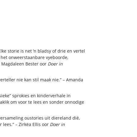
 storie is net ’n bladsy of drie en vertel
er het onweerstaanbare vyeboorde,
” – Magdaleen Bester oor
Doer in
rteller nie kan stil maak nie.” – Amanda
sieke” sprokies en kinderverhale in
maklik om voor te lees en sonder onnodige
versameling oustories uit diereland dié,
 lees.” – Zirkëa Ellis oor
Doer in