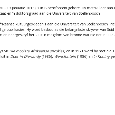
 - 19 Januarie 2013) is in Bloemfontein gebore. Hy matrikuleer aan Ho
staat en ’n doktorsgraad aan die Universiteit van Stellenbosch.
frikaanse kultuurgeskiedenis aan die Universiteit van Stellenbosch. P
ge publikasies. Hy word beskou as die belangrikste skrywer van Suid
 en neergeskryf het – uit ’n magdom van bronne wat nie net in Suid-A
ys vir
Die mooiste Afrikaanse sprokies
, en in 1971 word hy met die T
uit in
Doer in Dierlandy
(1986),
Wensfontein
(1986) en
’n Koning g