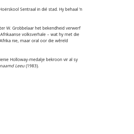
ërskool Sentraal in dié stad. Hy behaal ’n
ieter W. Grobbelaar het bekendheid verwerf
-Afrikaanse volksverhale – wat hy met die
frika nie, maar oral oor die wêreld
ienie Holloway-medalje bekroon vir al sy
enaamd Leeu
(1983).