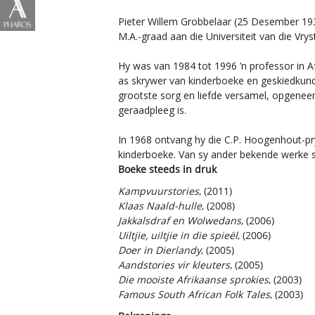
Pieter Willem Grobbelaar (25 Desember 1930
M.A.-graad aan die Universiteit van die Vry
Hy was van 1984 tot 1996 ’n professor in A
as skrywer van kinderboeke en geskiedkundi
grootste sorg en liefde versamel, opgeneem
geraadpleeg is.
In 1968 ontvang hy die C.P. Hoogenhout-pr
kinderboeke. Van sy ander bekende werke sl
Boeke steeds in druk
Kampvuurstories
, (2011)
Klaas Naald-hulle
, (2008)
Jakkalsdraf en Wolwedans
, (2006)
Uiltjie, uiltjie in die spieël
, (2006)
Doer in Dierlandy
, (2005)
Aandstories vir kleuters
, (2005)
Die mooiste Afrikaanse sprokies
, (2003)
Famous South African Folk Tales
, (2003)