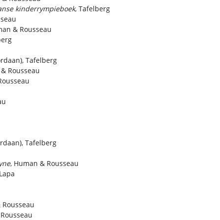
kaanse kinderrympieboek
, Tafelberg
sseau
man & Rousseau
berg
rdaan), Tafelberg
 & Rousseau
Rousseau
au
rdaan), Tafelberg
ryne
, Human & Rousseau
 Lapa
& Rousseau
 Rousseau