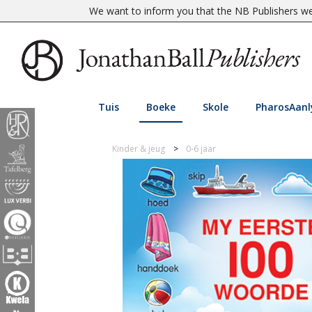
We want to inform you that the NB Publishers web
Tuis
Boeke
Skole
PharosAanl
Kinder & jeug
0-6 jaar