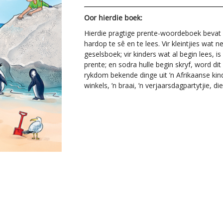
Oor hierdie boek:
Hierdie pragtige prente-woordeboek bevat
hardop te sê en te lees. Vir kleintjies wat n
geselsboek; vir kinders wat al begin lees, i
prente; en sodra hulle begin skryf, word dit
rykdom bekende dinge uit ’n Afrikaanse kind
winkels, ’n braai, ’n verjaarsdagpartytjie, d