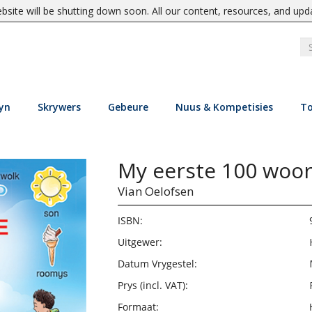
site will be shutting down soon. All our content, resources, and upd
yn
Skrywers
Gebeure
Nuus & Kompetisies
To
My eerste 100 woo
Vian Oelofsen
ISBN:
Uitgewer:
Datum Vrygestel:
Prys (incl. VAT):
Formaat: