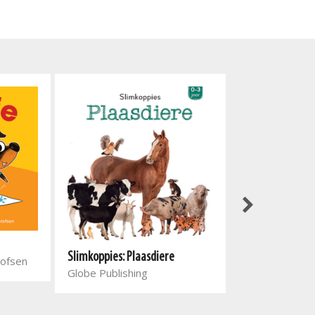
Slimkoppies: Plaasdiere
elofsen
Globe Publishing
Die hond met di
swaai