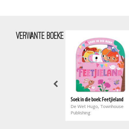
VERWANTE BOEKE
Soek in die boek: Feetjieland
De Wet Hugo, Townhouse
Publishing
Loer binne: Wilde diere