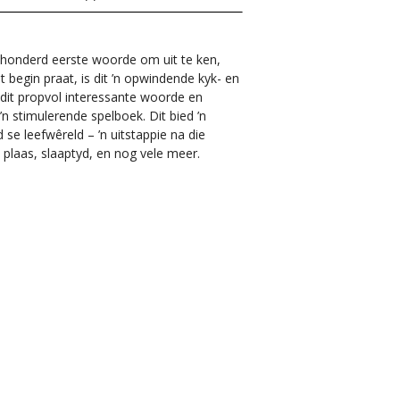
 honderd eerste woorde om uit te ken,
et begin praat, is dit ’n opwindende kyk- en
s dit propvol interessante woorde en
 ’n stimulerende spelboek. Dit bied ’n
 se leefwêreld – ’n uitstappie na die
ie plaas, slaaptyd, en nog vele meer.