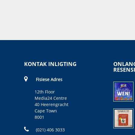
Really Decent Books , Elsa
Silke
KONTAK INLIGTING
ONLANG
RESENS
Fisiese Adres
12th Floor
Media24 Centre
40 Heerengracht
Cape Town
8001
(021) 406 3033