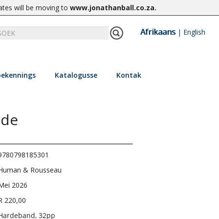
ates will be moving to
www.jonathanball.co.za
.
Afrikaans
|
English
ekennings
Katalogusse
Kontak
rde
9780798185301
Human & Rousseau
Mei 2026
R 220,00
Hardeband, 32pp