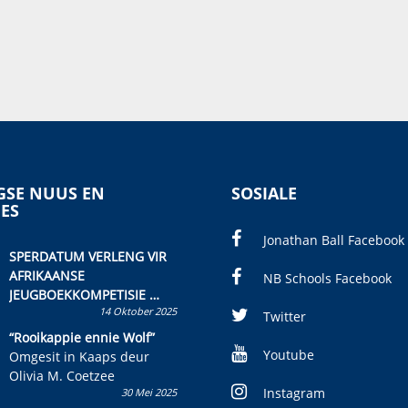
SE NUUS EN
SOSIALE
IES
Jonathan Ball Facebook
SPERDATUM VERLENG VIR
AFRIKAANSE
NB Schools Facebook
JEUGBOEKKOMPETISIE
14 Oktober 2025
Skryf ’n jeugboek of
Twitter
kinderboek en staan ’n
“Rooikappie ennie Wolf”
kans om R50 000 te wen!
Youtube
Omgesit in Kaaps deur
Olivia M. Coetzee
Instagram
30 Mei 2025