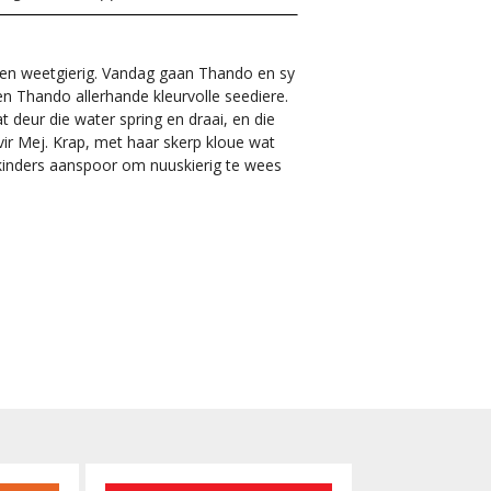
en weetgierig. V
andag gaan Thando en sy
ien Thando allerhande kleurvolle seediere.
t deur die water spring en draai, en die
ir Mej. Krap, met haar skerp kloue wat
 kinders aanspoor om nuuskierig te wees