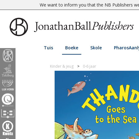
We want to inform you that the NB Publishers web
Tuis
Boeke
Skole
PharosAanl
Kinder & jeug
0-6 jaar