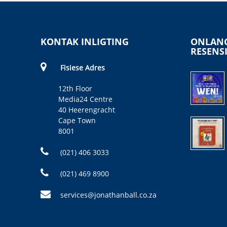
KONTAK INLIGTING
ONLANG
RESENS
Fisiese Adres
12th Floor
Media24 Centre
40 Heerengracht
Cape Town
8001
(021) 406 3033
(021) 469 8900
services@jonathanball.co.za