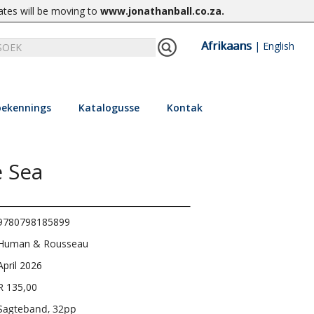
ates will be moving to
www.jonathanball.co.za
.
Afrikaans
|
English
ekennings
Katalogusse
Kontak
 Sea
9780798185899
Human & Rousseau
April 2026
R 135,00
Sagteband, 32pp