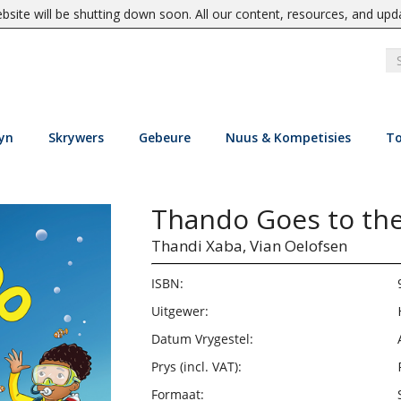
site will be shutting down soon. All our content, resources, and upd
yn
Skrywers
Gebeure
Nuus & Kompetisies
To
Thando Goes to the
Thandi Xaba,
Vian Oelofsen
ISBN:
Uitgewer:
Datum Vrygestel:
Prys (incl. VAT):
Formaat: