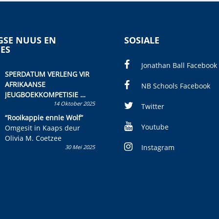
SE NUUS EN
SOSIALE
IES
Jonathan Ball Facebook
SPERDATUM VERLENG VIR
AFRIKAANSE
NB Schools Facebook
JEUGBOEKKOMPETISIE
14 Oktober 2025
Skryf ’n jeugboek of
Twitter
kinderboek en staan ’n
“Rooikappie ennie Wolf”
kans om R50 000 te wen!
Youtube
Omgesit in Kaaps deur
Olivia M. Coetzee
Instagram
30 Mei 2025