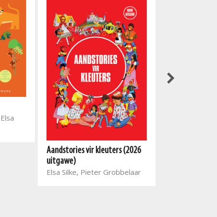
Soek in die boe
gaan
 Elsa
De Wet Hugo
Aandstories vir kleuters (2026
uitgawe)
Elsa Silke, Pieter Grobbelaar