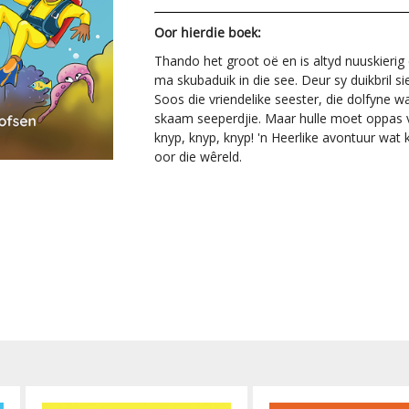
Oor hierdie boek:
Thando het groot oë en is altyd nuuskierig 
ma skubaduik in die see. Deur sy duikbril s
Soos die vriendelike seester, die dolfyne wa
skaam seeperdjie. Maar hulle moet oppas v
knyp, knyp, knyp! 'n Heerlike avontuur wat
oor die wêreld.