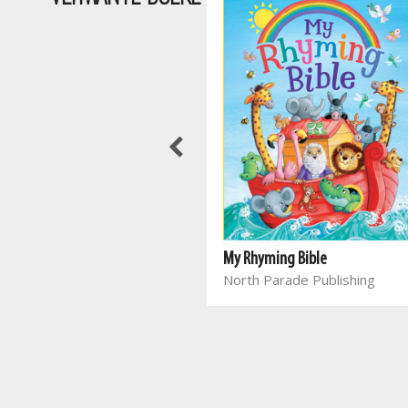
My Rhyming Bible
Rocco's Bad Day
North Parade Publishing
Townhouse Publishing