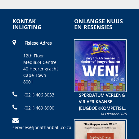
KONTAK
ONLANGSE NUUS
INLIGTING
EN RESENSIES
Fisiese Adres
12th Floor
Media24 Centre
40 Heerengracht
Cape Town
8001
(021) 406 3033
SPERDATUM VERLENG
VIR AFRIKAANSE
(021) 469 8900
JEUGBOEKKOMPETISIE
14 Oktober 2025
Skryf ’n jeugboek of
kinderboek en staan ’n
services@jonathanball.co.za
kans om R50 000 te
wen!