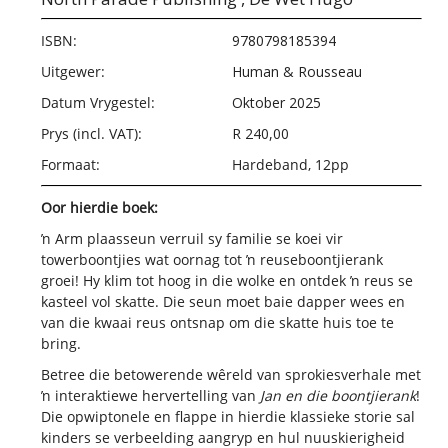
ISBN:
9780798185394
Uitgewer:
Human & Rousseau
Datum Vrygestel:
Oktober 2025
Prys (incl. VAT):
R 240,00
Formaat:
Hardeband, 12pp
Oor hierdie boek:
ŉ Arm plaasseun verruil sy familie se koei vir
towerboontjies wat oornag tot ŉ reuseboontjierank
groei! Hy klim tot hoog in die wolke en ontdek ŉ reus se
kasteel vol skatte. Die seun moet baie dapper wees en
van die kwaai reus ontsnap om die skatte huis toe te
bring.
Betree die betowerende wêreld van sprokiesverhale met
ŉ interaktiewe hervertelling van
Jan en die boontjierank
!
Die opwiptonele en flappe in hierdie klassieke storie sal
kinders se verbeelding aangryp en hul nuuskierigheid