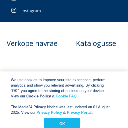
Instagram
Verkope navrae
Katalogusse
We use cookies to improve your site experience, perform
Manuskrip
Versoek boekregte
analytics and show you relevant advertising. By clicking
“OK”, you agree to the storing of cookies on your device.
voorlegging
View our
Cookie Policy
&
Cookie FAQ
.
The Media24 Privacy Notice was last updated on 01 August
2025. View our
Privacy Policy
&
Privacy Portal
.
Copyright © 2018
Jonathan Ball Publishers
.
All rights
reserved.
OK
Developed By:
Netgen Custom Software