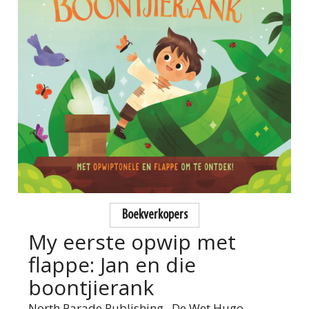
Boekverkopers
My eerste opwip met
flappe: Jan en die
boontjierank
North Parade Publishing ,
De Wet Hugo