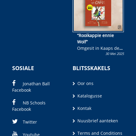
“Rooikappie ennie
Wolf”
Omgesit in Kaaps deur
30 Mei 2025
Olivia M. Coetzee
SOSIALE
BLITSSKAKELS
Oor ons
Jonathan Ball
Facebook
Katalogusse
NB Schools
Kontak
Facebook
Nuusbrief aanteken
Twitter
Terms and Conditions
Youtube