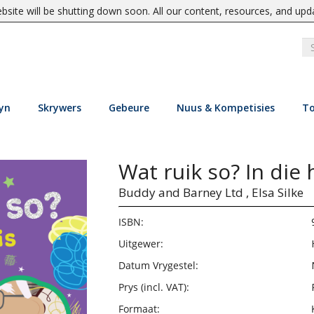
site will be shutting down soon. All our content, resources, and upd
yn
Skrywers
Gebeure
Nuus & Kompetisies
To
Wat ruik so? In die 
Buddy and Barney Ltd ,
Elsa Silke
ISBN:
Uitgewer:
Datum Vrygestel:
Prys (incl. VAT):
Formaat: