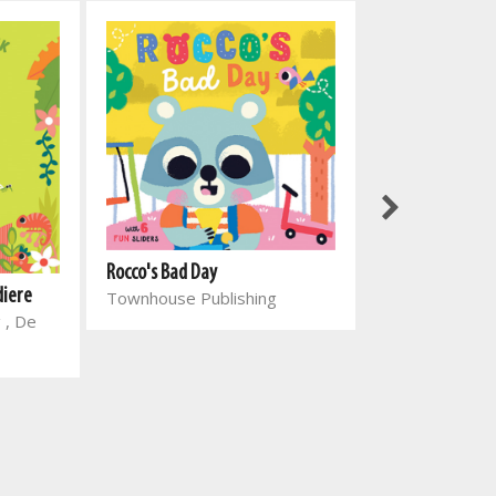
Opwipsprokie: H
Grietjie
North Parade P
Rocco's Bad Day
Silke
diere
Townhouse Publishing
 , De