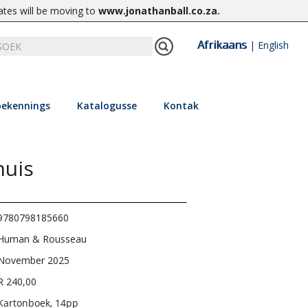
ates will be moving to
www.jonathanball.co.za
.
Afrikaans
|
English
ekennings
Katalogusse
Kontak
huis
9780798185660
Human & Rousseau
November 2025
R 240,00
Kartonboek, 14pp