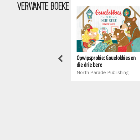
VERWANTE BOEKE
Opwipsprokie: Gouelokkies en
die drie bere
North Parade Publishing
Opwipsprokie: Sneeuwitjie en
die sewe dwergies
North Parade Publishing , Elsa
Silke