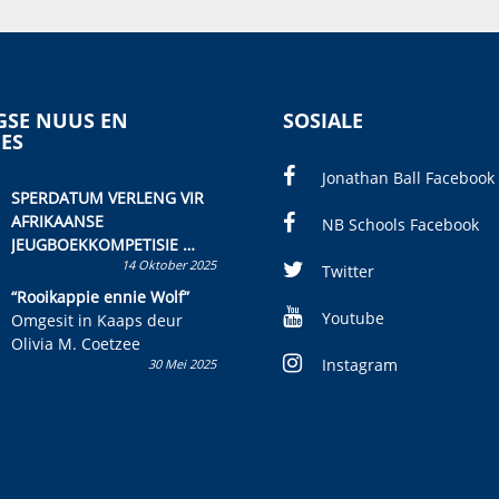
SE NUUS EN
SOSIALE
IES
Jonathan Ball Facebook
SPERDATUM VERLENG VIR
AFRIKAANSE
NB Schools Facebook
JEUGBOEKKOMPETISIE
14 Oktober 2025
Skryf ’n jeugboek of
Twitter
kinderboek en staan ’n
“Rooikappie ennie Wolf”
kans om R50 000 te wen!
Youtube
Omgesit in Kaaps deur
Olivia M. Coetzee
Instagram
30 Mei 2025