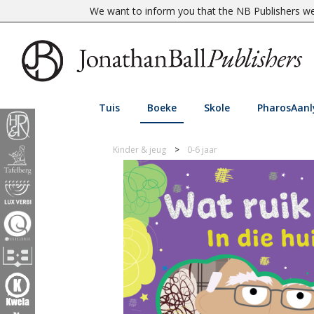
We want to inform you that the NB Publishers web
Tuis
Boeke
Skole
PharosAanl
Kinder & jeug
0-6 jaar