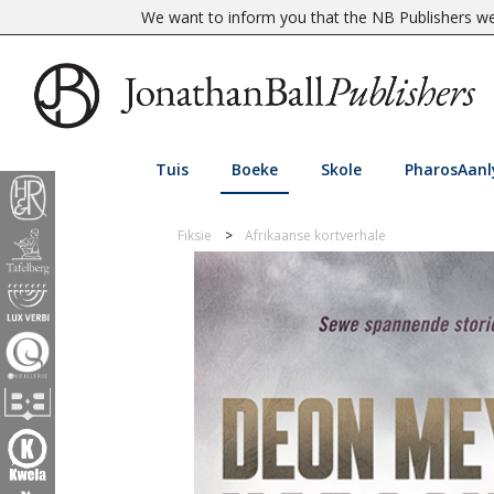
We want to inform you that the NB Publishers web
Tuis
Boeke
Skole
PharosAanl
Fiksie
Afrikaanse kortverhale