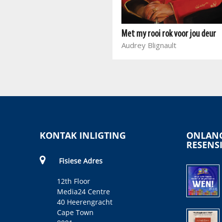
Bot
Carien Smith
Met my rooi rok voor jou deur
Audrey Blignault
KONTAK INLIGTING
ONLANG
RESENS
Fisiese Adres
12th Floor
Media24 Centre
40 Heerengracht
Cape Town