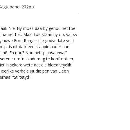
Sagteband, 272pp
aak Nie. Hy moes daarby gehou het toe
m hamer het. Maar toe staan hy op, vat sy
y nuwe Ford Ranger die godverlate veld
elp, is dit dalk een stappie nader aan
l hê. En nou? Nou het “plaasaanval”
esetene om ’n skadumag te konfronteer,
 ’n sekere wete dat die bloed vryelik
Heerlike verhale uit die pen van Deon
rhaal “Stiltetyd”.