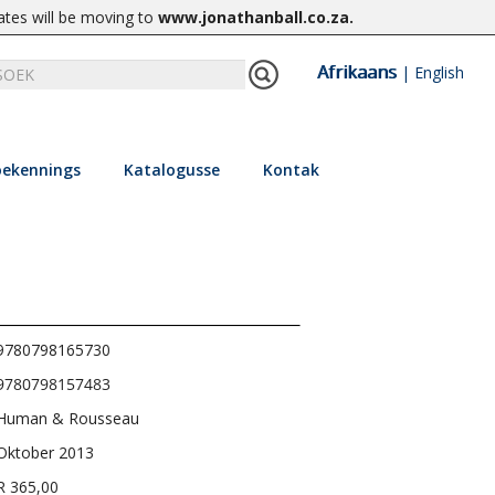
ates will be moving to
www.jonathanball.co.za
.
Afrikaans
|
English
ekennings
Katalogusse
Kontak
9780798165730
9780798157483
Human & Rousseau
Oktober 2013
R 365,00