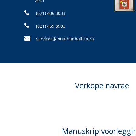
8001
(021) 406 3033
(021) 469 8900
services@jonathanball.co.za
Verkope navrae
Manuskrip voorleggi