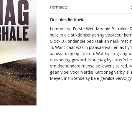
Formaat:
Oor hierdie boek:
Lemmer se Eerste Wet: Moenie Betrokke R
hulle in die stikdonker aan sy voordeur ko
Glock 37 onder die bed raak en neuk met s
in. Want daar was ’n plaasaanval, en as hy h
aanvaarding op Loxton. Wat hy so graag wi
ontvoering geword. Nou jaag hy soos ’n b
om driehonderd mense se lewens te red. Met
gaan vloei voor hierdie Karoonag verby is. 
Meyer, insluitende sy baie gewilde vervolgve