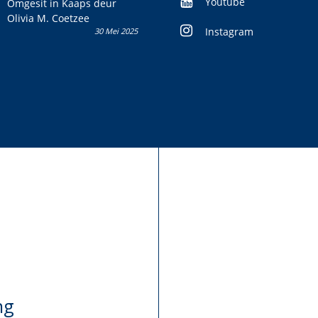
Youtube
Omgesit in Kaaps deur
Olivia M. Coetzee
Instagram
30 Mei 2025
ng