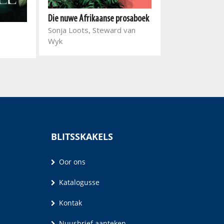
Die nuwe Afrikaanse prosaboek
Sonja Loots, Steward van
Die dag toe ek 
Wyk
losgemaak het
Willemien Brü
BLITSSKAKELS
Oor ons
Katalogusse
Kontak
Nuusbrief aanteken