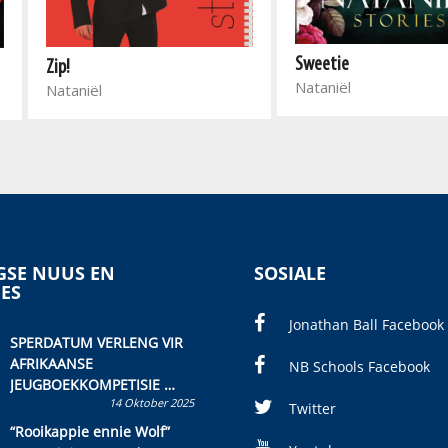
Sweetie
Zip!
Nataniël
Nataniël
SE NUUS EN
SOSIALE
IES
Jonathan Ball Facebook
SPERDATUM VERLENG VIR
AFRIKAANSE
NB Schools Facebook
JEUGBOEKKOMPETISIE
14 Oktober 2025
Skryf ’n jeugboek of
Twitter
kinderboek en staan ’n
“Rooikappie ennie Wolf”
kans om R50 000 te wen!