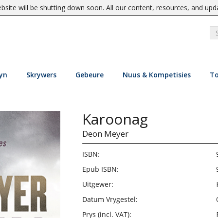
site will be shutting down soon. All our content, resources, and upd
yn
Skrywers
Gebeure
Nuus & Kompetisies
To
Karoonag
Deon Meyer
ISBN:
Epub ISBN:
Uitgewer:
Datum Vrygestel:
Prys (incl. VAT):