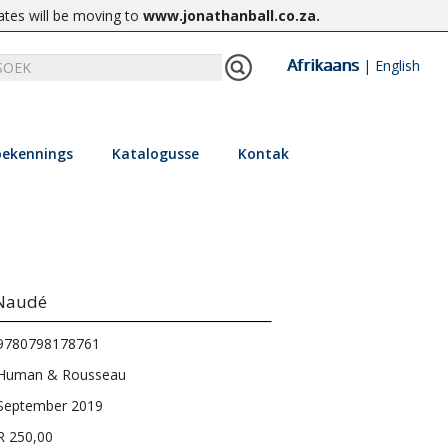
ates will be moving to
www.jonathanball.co.za
.
Afrikaans
|
English
ekennings
Katalogusse
Kontak
 Naudé
9780798178761
Human & Rousseau
September 2019
R 250,00