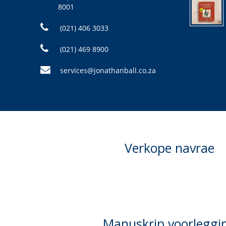
8001
(021) 406 3033
(021) 469 8900
services@jonathanball.co.za
Verkope navrae
Manuskrip voorleggi