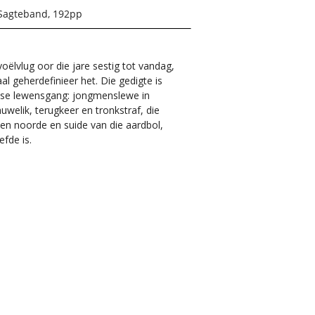
Sagteband, 192pp
voëlvlug oor die jare sestig tot vandag,
al geherdefinieer het. Die gedigte is
r se lewensgang: jongmenslewe in
welik, terugkeer en tronkstraf, die
sen noorde en suide van die aardbol,
efde is.