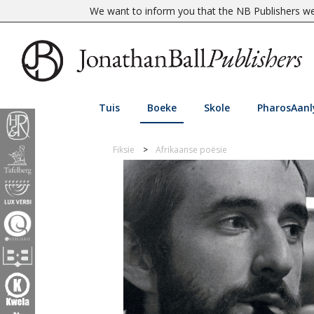
We want to inform you that the NB Publishers web
Tuis
Boeke
Skole
PharosAanl
Fiksie
Afrikaanse poësie