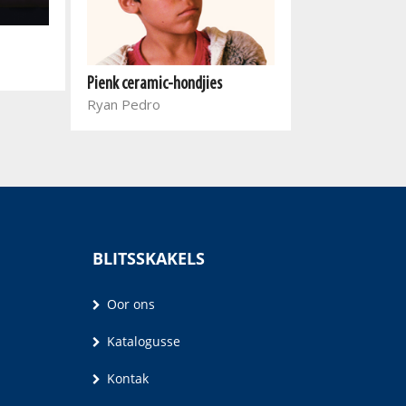
Immigrant
Pienk ceramic-hondjies
Ena Jansen, El
Ryan Pedro
BLITSSKAKELS
Oor ons
Katalogusse
Kontak