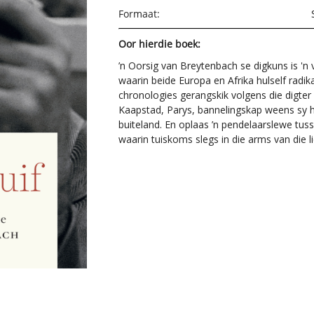
Formaat:
Oor hierdie boek:
’n Oorsig van Breytenbach se digkuns is 'n 
waarin beide Europa en Afrika hulself radika
chronologies gerangskik volgens die digte
Kaapstad, Parys, bannelingskap weens sy hu
buiteland. En oplaas ’n pendelaarslewe tus
waarin tuiskoms slegs in die arms van die li