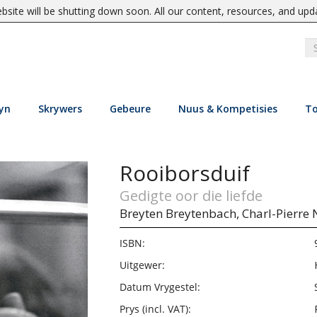
site will be shutting down soon. All our content, resources, and upd
yn
Skrywers
Gebeure
Nuus & Kompetisies
To
Rooiborsduif
Gedigte oor die liefde
Breyten Breytenbach,
Charl-Pierre
ISBN:
Uitgewer:
Datum Vrygestel:
Prys (incl. VAT):