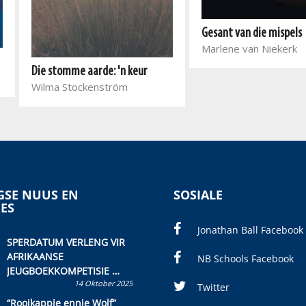
Gesant van die mispels
Marlene van Niekerk
Die stomme aarde: 'n keur
Wilma Stockenström
SE NUUS EN
SOSIALE
IES
Jonathan Ball Facebook
SPERDATUM VERLENG VIR
AFRIKAANSE
NB Schools Facebook
JEUGBOEKKOMPETISIE
14 Oktober 2025
Skryf ’n jeugboek of
Twitter
kinderboek en staan ’n
“Rooikappie ennie Wolf”