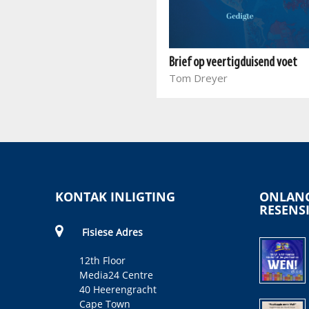
Uit die kroes
Lynthia Julius
Brief op veertigduisend voet
Tom Dreyer
KONTAK INLIGTING
ONLANG
RESENS
Fisiese Adres
12th Floor
Media24 Centre
40 Heerengracht
Cape Town