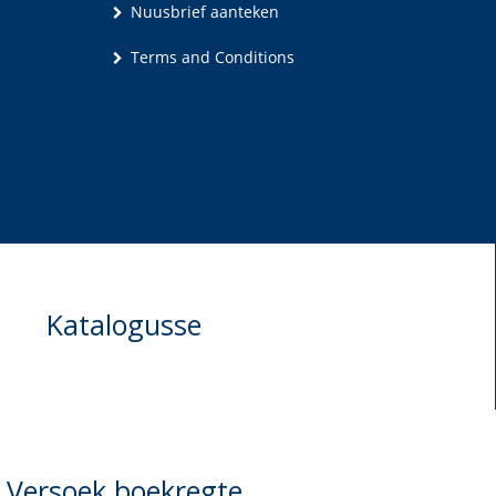
Nuusbrief aanteken
Terms and Conditions
Katalogusse
Versoek boekregte