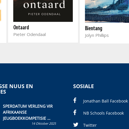
Ontaard
Bientang
Pieter Odendaal
Jolyn Phillips
SE NUUS EN
SOSIALE
IES
Jonathan Ball Facebook
SPERDATUM VERLENG VIR
AFRIKAANSE
NB Schools Facebook
JEUGBOEKKOMPETISIE
14 Oktober 2025
Skryf ’n jeugboek of
Twitter