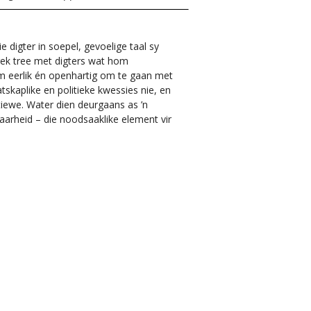
 digter in soepel, gevoelige taal sy
rek tree met digters wat hom
m eerlik én openhartig om te gaan met
skaplike en politieke kwessies nie, en
iewe. Water dien deurgaans as ’n
aarheid – die noodsaaklike element vir