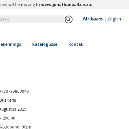
ates will be moving to
www.jonathanball.co.za
.
Afrikaans
|
English
ekennings
Katalogusse
Kontak
9780795803048
Queillerie
Augustus 2025
R 250,00
Sagteband, 96pp