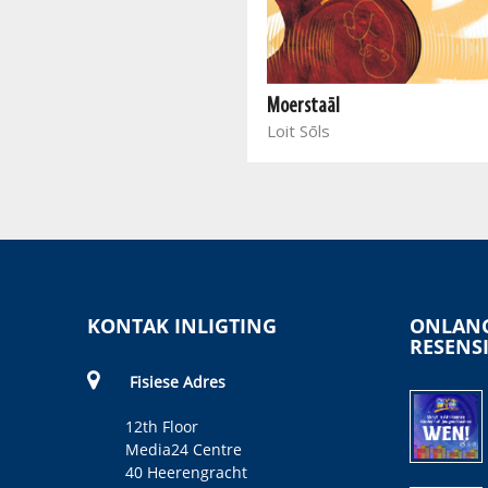
Liefde en verset
André le Roux
Moerstaāl
Loit Sōls
KONTAK INLIGTING
ONLANG
RESENS
Fisiese Adres
12th Floor
Media24 Centre
40 Heerengracht