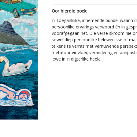
Oor hierdie boek:
’n Toeganklike, innemende bundel waarin die
persoonlike ervarings verwoord én in gesp
voorafgegaan het. Die verse skroom nie o
sowel diep persoonlike belewenisse of maat
telkens te verras met vernuwende perspekt
metafoor vir vloei, verandering en aanpasb
lewe in ’n digterlike heelal.