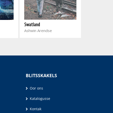
In die stille ag
Marlene van N
Swatland
Ashwin Arendse
BLITSSKAKELS
Oor ons
Katalogusse
Kontak