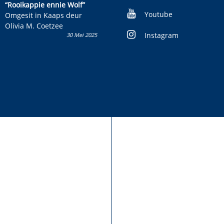
kinderboek en staan ’n
“Rooikappie ennie Wolf”
kans om R50 000 te wen!
Youtube
Omgesit in Kaaps deur
Olivia M. Coetzee
Instagram
30 Mei 2025