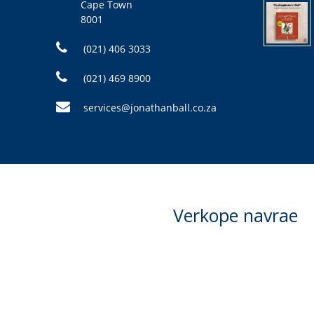
Cape Town
8001
(021) 406 3033
(021) 469 8900
services@jonathanball.co.za
Verkope navrae