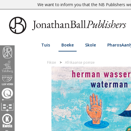
We want to inform you that the NB Publishers web
Tuis
Boeke
Skole
PharosAanl
Fiksie
Afrikaanse poësie