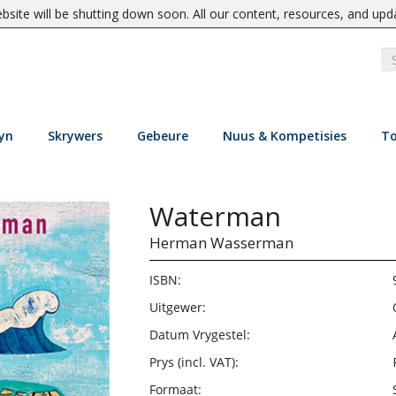
site will be shutting down soon. All our content, resources, and upd
yn
Skrywers
Gebeure
Nuus & Kompetisies
To
Waterman
Herman Wasserman
ISBN:
Uitgewer:
Datum Vrygestel:
Prys (incl. VAT):
Formaat: