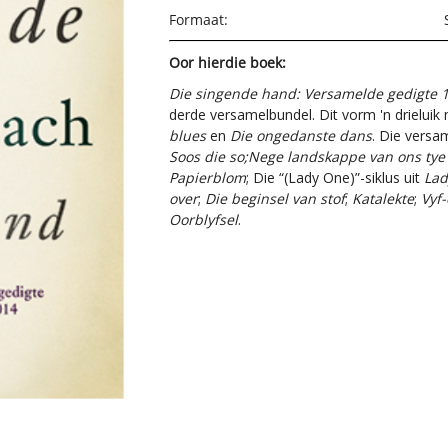
Formaat:
Oor hierdie boek:
Die singende hand: Versamelde gedigte 1
derde versamelbundel. Dit vorm 'n drieluik
blues
en
Die ongedanste dans
. Die versa
Soos die so;
Nege landskappe van ons tye
Papierblom
;
Die “(Lady One)”-siklus uit
Lad
over
;
Die beginsel van stof
;
Katalekte
;
Vyf
Oorblyfsel
.