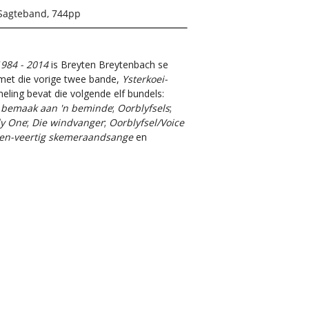
Sagteband, 744pp
984 - 2014
is Breyten Breytenbach se
 met die vorige twee bande,
Ysterkoei-
meling bevat die volgende elf bundels:
 bemaak aan 'n beminde
;
Oorblyfsels
;
y One
;
Die windvanger
;
Oorblyfsel/Voice
-en-veertig skemeraandsange
en