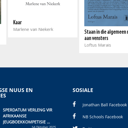
Kaar
Marlene van Niekerk
Staan in die algemeen 
aan vensters
Loftus Marais
SE NUUS EN
SOSIALE
IES
Jonathan Ball Facebook
SPERDATUM VERLENG VIR
AFRIKAANSE
NB Schools Facebook
JEUGBOEKKOMPETISIE
14 Oktober 2025
Skryf ’n jeugboek of