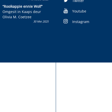
Twitter
kinderboek en staan ’n
“Rooikappie ennie Wolf”
kans om R50 000 te wen!
Youtube
Omgesit in Kaaps deur
Olivia M. Coetzee
Instagram
30 Mei 2025