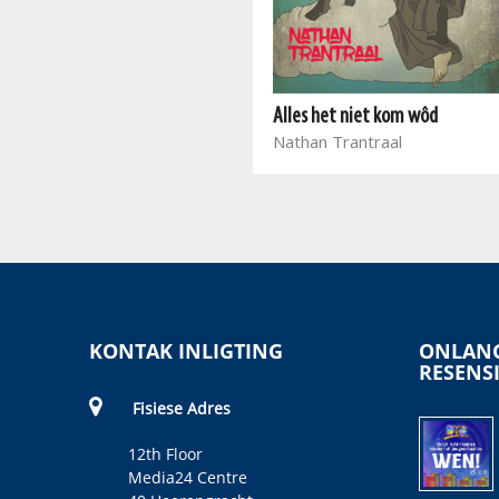
Chokers en survivors
Nathan Trantraal
Alles het niet kom wôd
Nathan Trantraal
KONTAK INLIGTING
ONLANG
RESENS
Fisiese Adres
12th Floor
Media24 Centre