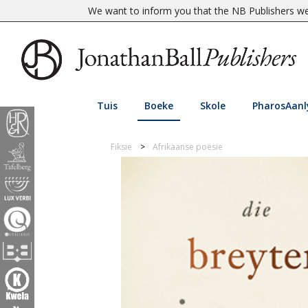
We want to inform you that the NB Publishers web
Tuis
Boeke
Skole
PharosAanl
Fiksie
Afrikaanse poësie