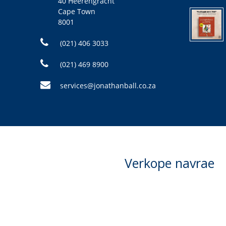
40 Heerengracht
Cape Town
8001
(021) 406 3033
(021) 469 8900
services@jonathanball.co.za
Verkope navrae