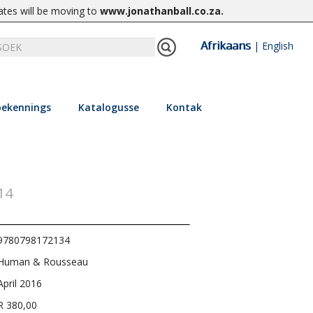
ates will be moving to
www.jonathanball.co.za
.
Afrikaans
|
English
ekennings
Katalogusse
Kontak
14
9780798172134
Human & Rousseau
April 2016
R 380,00