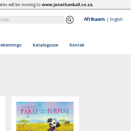
ates will be moving to
www.jonathanball.co.za
.
Afrikaans
|
English
ekennings
Katalogusse
Kontak