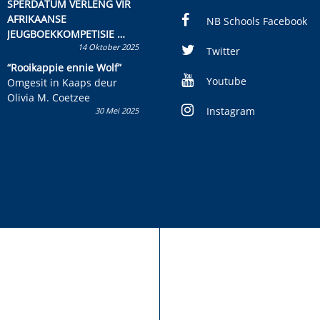
SPERDATUM VERLENG VIR
AFRIKAANSE
NB Schools Facebook
JEUGBOEKKOMPETISIE
14 Oktober 2025
Skryf ’n jeugboek of
Twitter
kinderboek en staan ’n
“Rooikappie ennie Wolf”
kans om R50 000 te wen!
Youtube
Omgesit in Kaaps deur
Olivia M. Coetzee
Instagram
30 Mei 2025