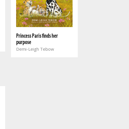
Princess Paris finds her
purpose
Demi-Leigh Tebow