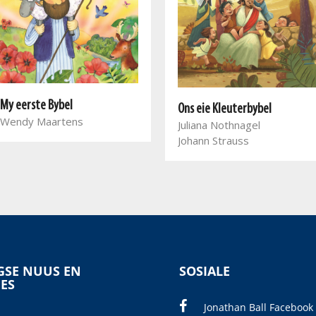
My eerste Bybel
Ons eie Kleuterbybel
Wendy Maartens
Juliana Nothnagel
Johann Strauss
SE NUUS EN
SOSIALE
IES
Jonathan Ball Facebook