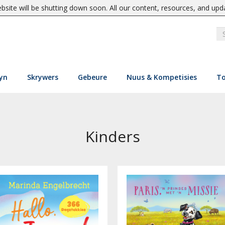
site will be shutting down soon. All our content, resources, and upd
yn
Skrywers
Gebeure
Nuus & Kompetisies
To
Kinders