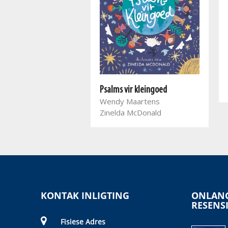
Psalms vir kleingoed
Wendy Maartens
Zinelda McDonald
KONTAK INLIGTING
ONLANG
RESENS
Fisiese Adres