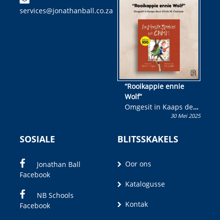
kinderboek en staan ’n
services@jonathanball.co.za
kans om R50 000 te
wen!
“Rooikappie ennie
Wolf”
Omgesit in Kaaps deur
30 Mei 2025
Olivia M. Coetzee
SOSIALE
BLITSSKAKELS
Oor ons
Jonathan Ball
Facebook
Katalogusse
NB Schools
Kontak
Facebook