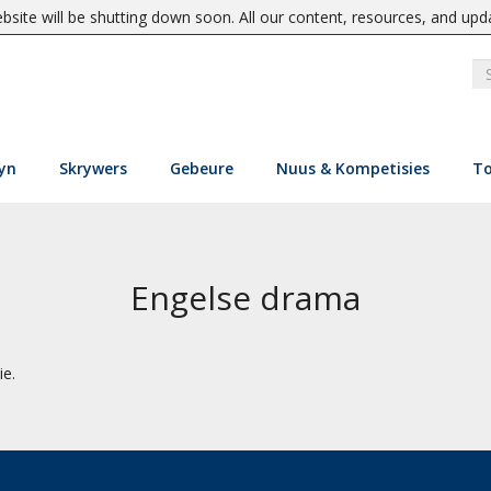
site will be shutting down soon. All our content, resources, and upd
yn
Skrywers
Gebeure
Nuus & Kompetisies
To
Engelse drama
ie.