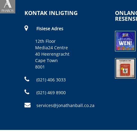
KONTAK INLIGTING
ONLANG
RESENS
Fisiese Adres
12th Floor
Media24 Centre
40 Heerengracht
Cape Town
8001
(021) 406 3033
(021) 469 8900
services@jonathanball.co.za