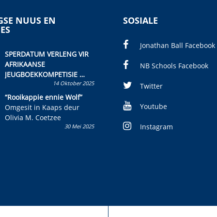
SE NUUS EN
SOSIALE
IES
Jonathan Ball Facebook
SPERDATUM VERLENG VIR
AFRIKAANSE
NB Schools Facebook
JEUGBOEKKOMPETISIE
14 Oktober 2025
Skryf ’n jeugboek of
Twitter
kinderboek en staan ’n
“Rooikappie ennie Wolf”
kans om R50 000 te wen!
Youtube
Omgesit in Kaaps deur
Olivia M. Coetzee
Instagram
30 Mei 2025