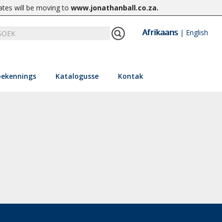
ates will be moving to
www.jonathanball.co.za
.
Afrikaans
|
English
ekennings
Katalogusse
Kontak