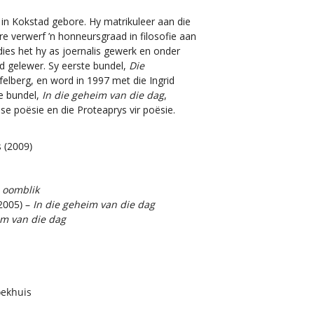
in Kokstad gebore. Hy matrikuleer aan die
e verwerf ’n honneursgraad in filosofie aan
udies het hy as joernalis gewerk en onder
ad gelewer. Sy eerste bundel,
Die
felberg, en word in 1997 met die Ingrid
e bundel,
In die geheim van die dag
,
se poësie en die Proteaprys vir poësie.
 (2009)
 oomblik
2005) –
In die geheim van die dag
im van die dag
oekhuis