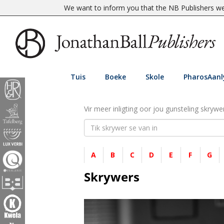
We want to inform you that the NB Publishers web
Tuis
Boeke
Skole
PharosAanl
Vir meer inligting oor jou gunsteling skrywer
A
B
C
D
E
F
G
Skrywers