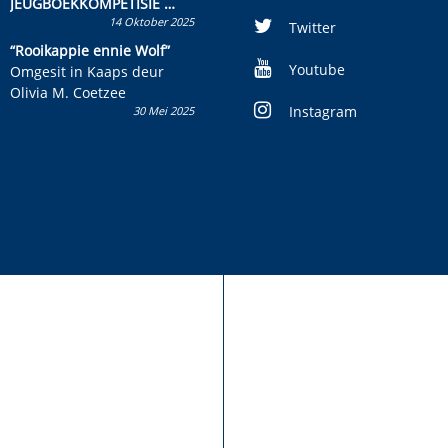
JEUGBOEKKOMPETISIE
14 Oktober 2025
Skryf ’n jeugboek of
Twitter
kinderboek en staan ’n
“Rooikappie ennie Wolf”
kans om R50 000 te wen!
Youtube
Omgesit in Kaaps deur
Olivia M. Coetzee
Instagram
30 Mei 2025