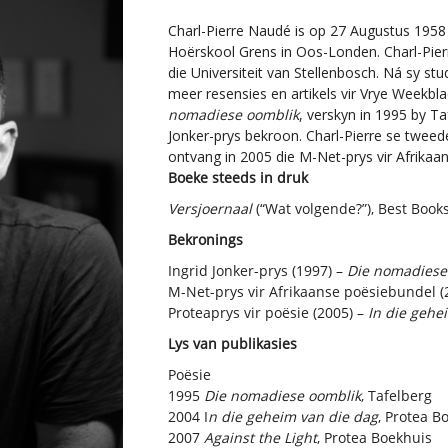
Charl-Pierre Naudé is op 27 Augustus 1958 
Hoërskool Grens in Oos-Londen. Charl-Pierr
die Universiteit van Stellenbosch. Ná sy st
meer resensies en artikels vir Vrye Weekbl
nomadiese oomblik
, verskyn in 1995 by Ta
Jonker-prys bekroon. Charl-Pierre se tweed
ontvang in 2005 die M-Net-prys vir Afrikaan
Boeke steeds in druk
Versjoernaal
(“Wat volgende?”), Best Books
Bekronings
Ingrid Jonker-prys (1997) –
Die nomadiese
M-Net-prys vir Afrikaanse poësiebundel (
Proteaprys vir poësie (2005) –
In die gehe
Lys van publikasies
Poësie
1995
Die nomadiese oomblik
, Tafelberg
2004 I
n die geheim van die dag
, Protea B
2007
Against the Light
, Protea Boekhuis