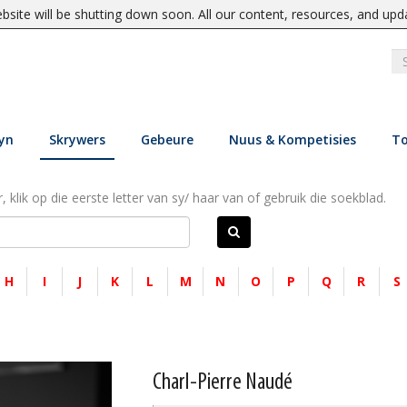
site will be shutting down soon. All our content, resources, and upd
yn
Skrywers
Gebeure
Nuus & Kompetisies
To
, klik op die eerste letter van sy/ haar van of gebruik die soekblad.
H
I
J
K
L
M
N
O
P
Q
R
S
Charl-Pierre Naudé