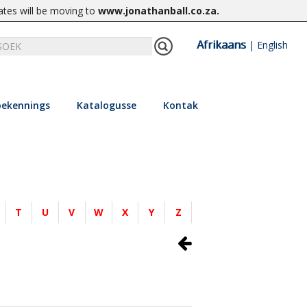
ates will be moving to
www.jonathanball.co.za
.
Afrikaans
|
English
ekennings
Katalogusse
Kontak
T
U
V
W
X
Y
Z