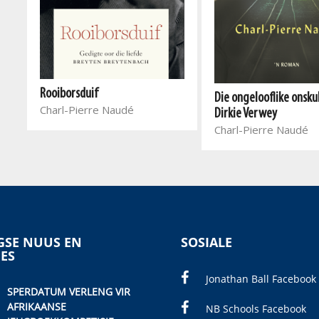
Rooiborsduif
Die ongelooflike onsku
Charl-Pierre Naudé
Dirkie Verwey
Charl-Pierre Naudé
SE NUUS EN
SOSIALE
IES
Jonathan Ball Facebook
SPERDATUM VERLENG VIR
AFRIKAANSE
NB Schools Facebook