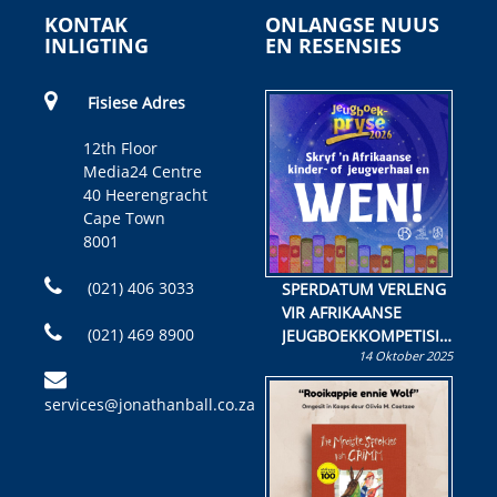
KONTAK
ONLANGSE NUUS
INLIGTING
EN RESENSIES
Fisiese Adres
12th Floor
Media24 Centre
40 Heerengracht
Cape Town
8001
(021) 406 3033
SPERDATUM VERLENG
VIR AFRIKAANSE
(021) 469 8900
JEUGBOEKKOMPETISIE
14 Oktober 2025
Skryf ’n jeugboek of
kinderboek en staan ’n
services@jonathanball.co.za
kans om R50 000 te
wen!