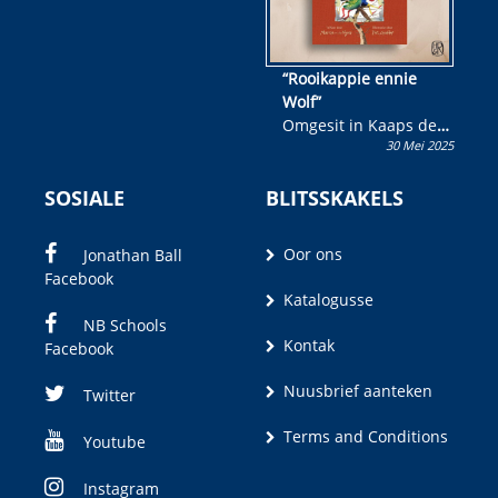
“Rooikappie ennie
Wolf”
Omgesit in Kaaps deur
30 Mei 2025
Olivia M. Coetzee
SOSIALE
BLITSSKAKELS
Oor ons
Jonathan Ball
Facebook
Katalogusse
NB Schools
Kontak
Facebook
Nuusbrief aanteken
Twitter
Terms and Conditions
Youtube
Instagram