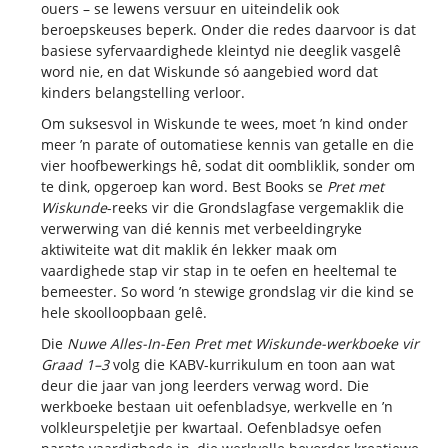
ouers – se lewens versuur en uiteindelik ook
beroepskeuses beperk. Onder die redes daarvoor is dat
basiese syfervaardighede kleintyd nie deeglik vasgelê
word nie, en dat Wiskunde só aangebied word dat
kinders belangstelling verloor.
Om suksesvol in Wiskunde te wees, moet ’n kind onder
meer ’n parate of outomatiese kennis van getalle en die
vier hoofbewerkings hê, sodat dit oombliklik, sonder om
te dink, opgeroep kan word. Best Books se
Pret met
Wiskunde
-reeks vir die Grondslagfase vergemaklik die
verwerwing van dié kennis met verbeeldingryke
aktiwiteite wat dit maklik én lekker maak om
vaardighede stap vir stap in te oefen en heeltemal te
bemeester. So word ’n stewige grondslag vir die kind se
hele skoolloopbaan gelê.
Die
Nuwe Alles-In-Een Pret met Wiskunde-werkboeke vir
Graad 1–3
volg die KABV-kurrikulum en toon aan wat
deur die jaar van jong leerders verwag word. Die
werkboeke bestaan uit oefenbladsye, werkvelle en ’n
volkleurspeletjie per kwartaal. Oefenbladsye oefen