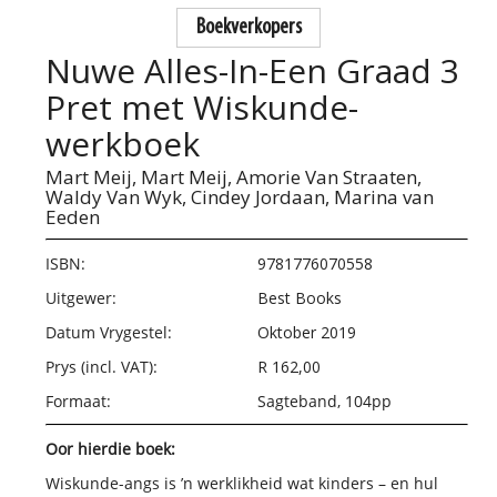
Boekverkopers
Nuwe Alles-In-Een Graad 3
Pret met Wiskunde-
werkboek
Mart Meij,
Mart Meij,
Amorie Van Straaten,
Waldy Van Wyk,
Cindey Jordaan,
Marina van
Eeden
ISBN:
9781776070558
Uitgewer:
Best Books
Datum Vrygestel:
Oktober 2019
Prys (incl. VAT):
R 162,00
Formaat:
Sagteband, 104pp
Oor hierdie boek:
Wiskunde-angs is ’n werklikheid wat kinders – en hul