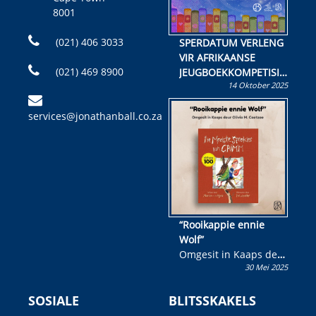
8001
(021) 406 3033
SPERDATUM VERLENG
VIR AFRIKAANSE
(021) 469 8900
JEUGBOEKKOMPETISIE
14 Oktober 2025
Skryf ’n jeugboek of
kinderboek en staan ’n
services@jonathanball.co.za
kans om R50 000 te
wen!
“Rooikappie ennie
Wolf”
Omgesit in Kaaps deur
30 Mei 2025
Olivia M. Coetzee
SOSIALE
BLITSSKAKELS