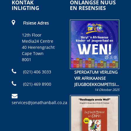
KONTAK
ONLANGSE NUUS
INLIGTING
EN RESENSIES
Fisiese Adres
12th Floor
Media24 Centre
40 Heerengracht
Cape Town
8001
(021) 406 3033
SPERDATUM VERLENG
VIR AFRIKAANSE
(021) 469 8900
JEUGBOEKKOMPETISIE
14 Oktober 2025
Skryf ’n jeugboek of
kinderboek en staan ’n
services@jonathanball.co.za
kans om R50 000 te
wen!