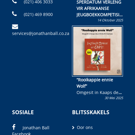
(021) 406 3033
SPERDATUM VERLENG
VIR AFRIKAANSE
(021) 469 8900
JEUGBOEKKOMPETISIE
14 Oktober 2025
Skryf ’n jeugboek of
kinderboek en staan ’n
services@jonathanball.co.za
kans om R50 000 te
wen!
“Rooikappie ennie
Wolf”
Omgesit in Kaaps deur
30 Mei 2025
Olivia M. Coetzee
SOSIALE
BLITSSKAKELS
Oor ons
Jonathan Ball
Facebook