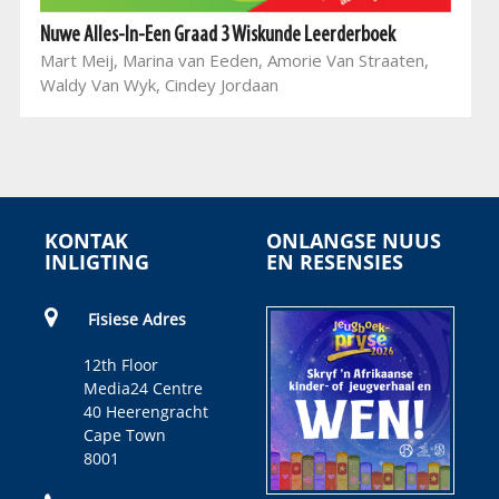
Nuwe Alles-In-Een Graad 3 Wiskunde Leerderboek
Mart Meij, Marina van Eeden, Amorie Van Straaten,
Waldy Van Wyk, Cindey Jordaan
KONTAK
ONLANGSE NUUS
INLIGTING
EN RESENSIES
Fisiese Adres
12th Floor
Media24 Centre
40 Heerengracht
Cape Town
8001