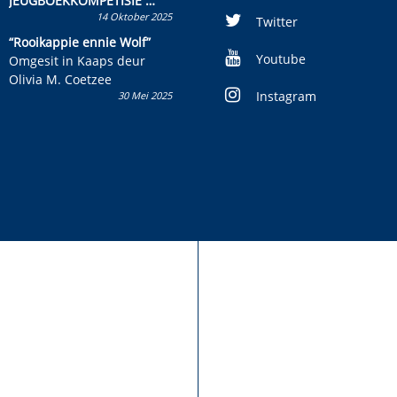
JEUGBOEKKOMPETISIE
14 Oktober 2025
Skryf ’n jeugboek of
Twitter
kinderboek en staan ’n
“Rooikappie ennie Wolf”
kans om R50 000 te wen!
Youtube
Omgesit in Kaaps deur
Olivia M. Coetzee
Instagram
30 Mei 2025