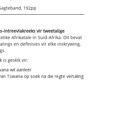
Sagteband, 192pp
s-intreevlakreeks vir tweetalige
like Afrikatale in Suid-Afrika. Dit bevat
lings en definisies vir elke inskrywing,
gs.
is geskik vir:
wana wil aanleer
an Tswana op soek na die regte vertaling