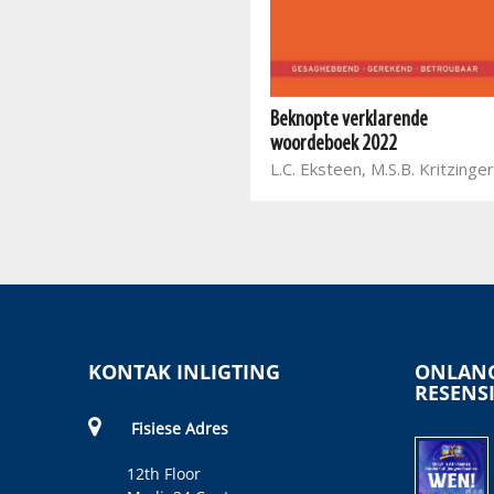
n
Pharos English-
Sesotho/Sesotho-English
Beknopte verklarende
Bilingual Dictionary
woordeboek 2022
Pharos
L.C. Eksteen, M.S.B. Kritzinger
KONTAK INLIGTING
ONLANG
RESENS
Fisiese Adres
12th Floor