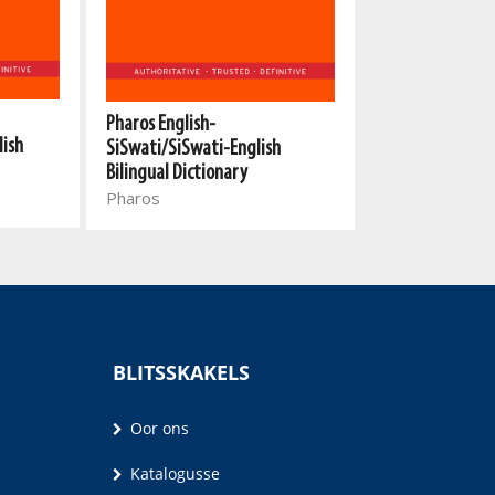
Pharos English-
Pharos English-
IsiXhosa/IsiXho
lish
SiSwati/SiSwati-English
Bilingual Dictio
Bilingual Dictionary
Pharos
Pharos
BLITSSKAKELS
Oor ons
Katalogusse