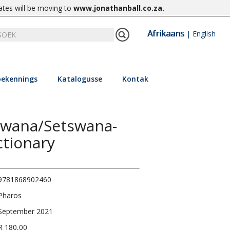
ates will be moving to
www.jonathanball.co.za
.
Afrikaans
|
English
ekennings
Katalogusse
Kontak
swana/Setswana-
ctionary
9781868902460
Pharos
September 2021
R 180,00