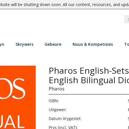
site will be shutting down soon. All our content, resources, and upd
yn
Skrywers
Gebeure
Nuus & Kompetisies
To
Pharos English-Set
English Bilingual Di
Pharos
ISBN:
Uitgewer:
Datum Vrygestel:
Prys (incl. VAT):