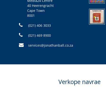
Media24 Centre
40 Heerengracht
Cape Town
8001
(021) 406 3033
(021) 469 8900
services@jonathanball.co.za
Verkope navrae