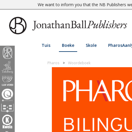
We want to inform you that the NB Publishers web
Tuis
Boeke
Skole
PharosAanl
Pharos
Woordeboek