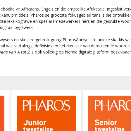
oeke vir Afrikaans, Engels en die amptelike Afrikatale, ingesluit ver
kahulpmiddels. Pharos se grootste fokusgebied tans is die ontwikke
tydse leksikograwe en spesialismedewerkers hersien die gedrukte woo
igitaal bygewerk.
wysers en skoliere gebruik graag PharosAanlyn – 'n unieke skatkis van
mal wat vertalings, definisies en betekenisse van derduisende woord
aans van A tot Z
is ook volledig op hierdie digitale platform beskikb