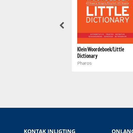
Klein Woordeboek/Little
Pharos Tweetalige
Dictionary
Skoolwoordeboek | Bilingual
Pharos
School Dictionary
Pharos
KONTAK INLIGTING
ONLANG