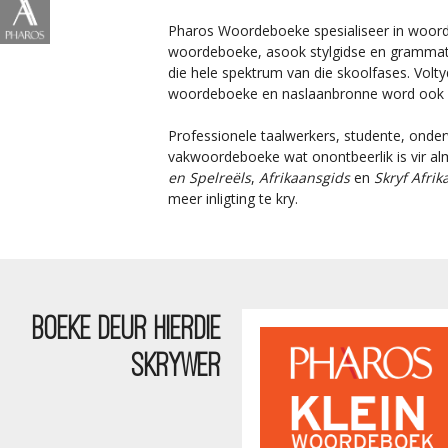
Pharos Woordeboeke spesialiseer in woordeb
woordeboeke, asook stylgidse en grammati
die hele spektrum van die skoolfases. Vol
woordeboeke en naslaanbronne word ook d
Professionele taalwerkers, studente, onder
vakwoordeboeke wat onontbeerlik is vir al
en Spelreëls
,
Afrikaansgids
en
Skryf Afrik
meer inligting te kry.
BOEKE DEUR HIERDIE
SKRYWER