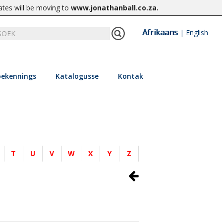
ates will be moving to
www.jonathanball.co.za
.
Afrikaans
|
English
ekennings
Katalogusse
Kontak
T
U
V
W
X
Y
Z