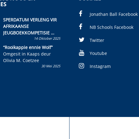
IES
Jonathan Ball Facebook
SPERDATUM VERLENG VIR
AFRIKAANSE
NB Schools Facebook
JEUGBOEKKOMPETISIE
14 Oktober 2025
Skryf ’n jeugboek of
Twitter
kinderboek en staan ’n
“Rooikappie ennie Wolf”
kans om R50 000 te wen!
Youtube
Omgesit in Kaaps deur
Olivia M. Coetzee
Instagram
30 Mei 2025