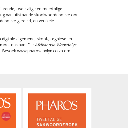
klarende, tweetalige en meertalige
ling van uitstaande skoolwoordeboeke oor
rdeboeke gereeld, en verskeie
 digitale algemene, skool-, tegniese en
e moet naslaan. Die
Afrikaanse Woordelys
aar. Besoek www.pharosaanlyn.co.za om