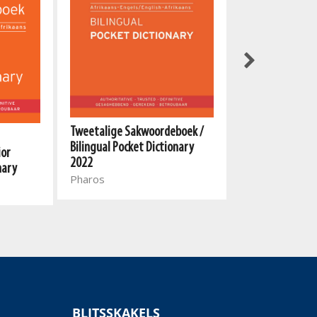
Grondslagfase
Tweetalige Sakwoordeboek /
Phase dictionar
Bilingual Pocket Dictionary
ior
Engels/English-
2022
nary
Pharos
Pharos
BLITSSKAKELS