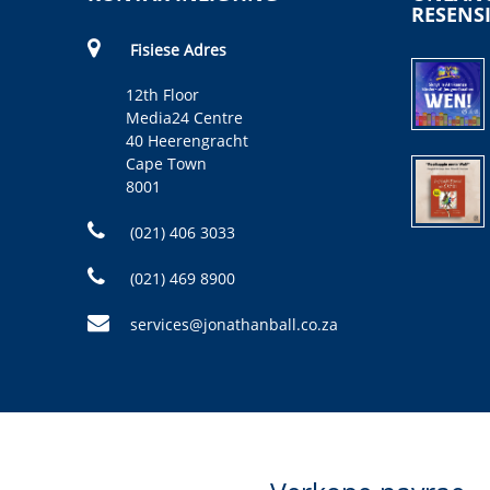
RESENS
Fisiese Adres
12th Floor
Media24 Centre
40 Heerengracht
Cape Town
8001
(021) 406 3033
(021) 469 8900
services@jonathanball.co.za