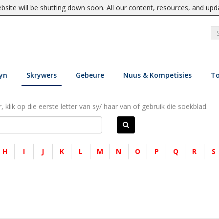
site will be shutting down soon. All our content, resources, and upd
yn
Skrywers
Gebeure
Nuus & Kompetisies
To
, klik op die eerste letter van sy/ haar van of gebruik die soekblad.
H
I
J
K
L
M
N
O
P
Q
R
S