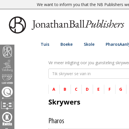
We want to inform you that the NB Publishers web
Tuis
Boeke
Skole
PharosAanl
Vir meer inligting oor jou gunsteling skrywer
A
B
C
D
E
F
G
Skrywers
Pharos