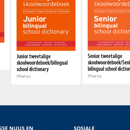
Senior tweetalige
Junior tweetalige
skoolwoordeboek/Sen
skoolwoordeboek/bilingual
bilingual school dictio
school dictionary
Pharos
Pharos
SE NUUS EN
SOSIALE