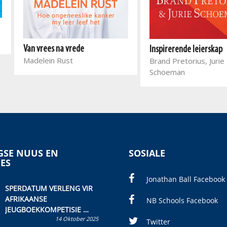
Van vrees na vrede
Inspirerende leierskap
Madelein Rust
Brand Pretorius, Jurie
Schoeman
SE NUUS EN
SOSIALE
IES
Jonathan Ball Facebook
SPERDATUM VERLENG VIR
AFRIKAANSE
NB Schools Facebook
JEUGBOEKKOMPETISIE
14 Oktober 2025
Skryf ’n jeugboek of
Twitter