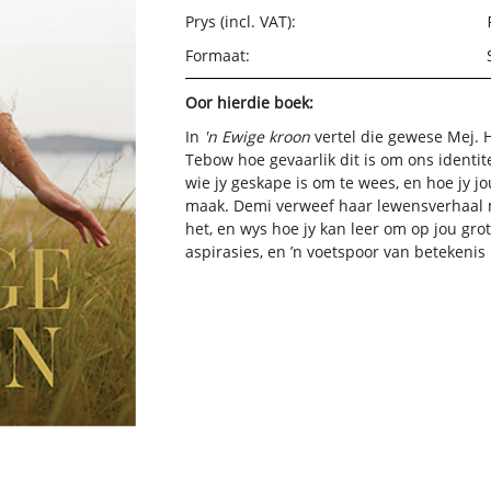
Prys (incl. VAT):
Formaat:
Oor hierdie boek:
In
'n Ewige kroon
vertel die gewese Mej. 
Tebow hoe gevaarlik dit is om ons identit
wie jy geskape is om te wees, en hoe jy jo
maak. Demi verweef haar lewensverhaal m
het, en wys hoe jy kan leer om op jou gro
aspirasies, en ’n voetspoor van betekenis