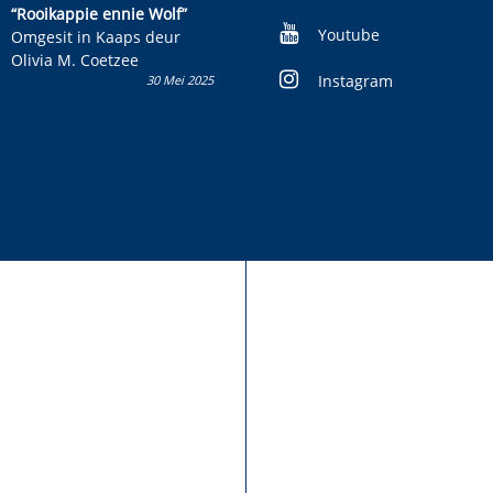
kinderboek en staan ’n
“Rooikappie ennie Wolf”
kans om R50 000 te wen!
Youtube
Omgesit in Kaaps deur
Olivia M. Coetzee
Instagram
30 Mei 2025