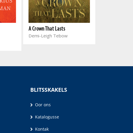
A Crown That Lasts
Wen die stryd i
Demi-Leigh Tebow
Joyce Meyer
BLITSSKAKELS
Oor ons
Katalogusse
Kontak