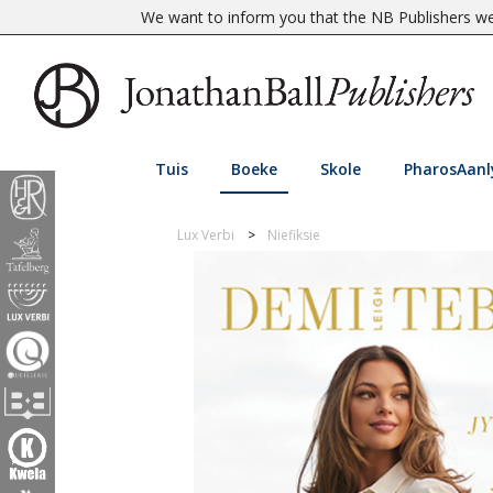
We want to inform you that the NB Publishers web
Tuis
Boeke
Skole
PharosAanl
Lux Verbi
Niefiksie