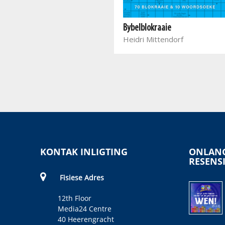
Bybelblokraaie
Onbeskryflike genade
Heidri Mittendorf
Stefaans Coetzee
KONTAK INLIGTING
ONLANG
RESENS
Fisiese Adres
12th Floor
Media24 Centre
40 Heerengracht