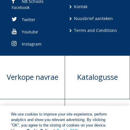
NB Schools
Kontak
Facebook
Nuusbrief aanteken
Twitter
Terms and Conditions
Youtube
Instagram
Verkope navrae
Katalogusse
We use cookies to improve your site experience, perform
Manuskrip
Versoek boekregte
analytics and show you relevant advertising. By clicking
“OK”, you agree to the storing of cookies on your device.
voorlegging