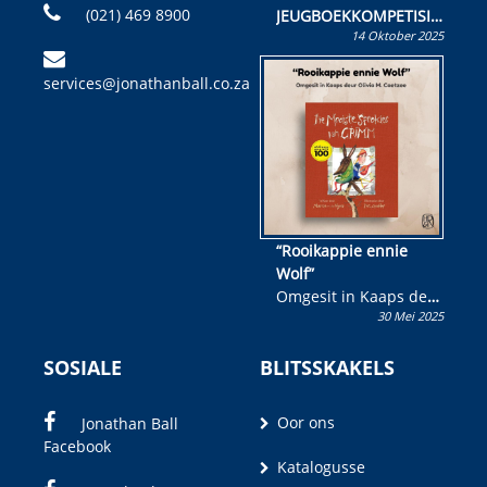
(021) 469 8900
JEUGBOEKKOMPETISIE
14 Oktober 2025
Skryf ’n jeugboek of
kinderboek en staan ’n
services@jonathanball.co.za
kans om R50 000 te
wen!
“Rooikappie ennie
Wolf”
Omgesit in Kaaps deur
30 Mei 2025
Olivia M. Coetzee
SOSIALE
BLITSSKAKELS
Oor ons
Jonathan Ball
Facebook
Katalogusse