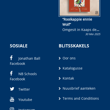
“Rooikappie ennie
Wolf”
Omgesit in Kaaps deur
30 Mei 2025
Olivia M. Coetzee
SOSIALE
BLITSSKAKELS
Oor ons
Jonathan Ball
Facebook
Katalogusse
NB Schools
Kontak
Facebook
Nuusbrief aanteken
Twitter
Terms and Conditions
Youtube
Instagram