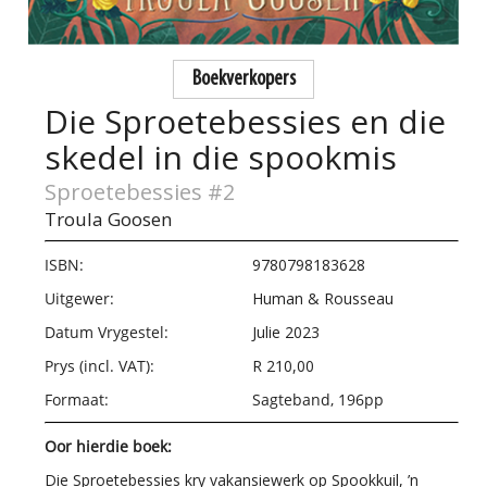
Boekverkopers
Die Sproetebessies en die
skedel in die spookmis
Sproetebessies #2
Troula Goosen
ISBN:
9780798183628
Uitgewer:
Human & Rousseau
Datum Vrygestel:
Julie 2023
Prys (incl. VAT):
R 210,00
Formaat:
Sagteband, 196pp
Oor hierdie boek:
Die Sproetebessies kry vakansiewerk op Spookkuil, ’n