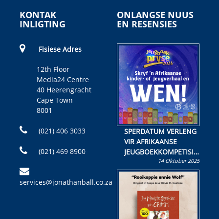
KONTAK
ONLANGSE NUUS
INLIGTING
EN RESENSIES
Fisiese Adres
12th Floor
Media24 Centre
40 Heerengracht
Cape Town
8001
(021) 406 3033
SPERDATUM VERLENG
VIR AFRIKAANSE
(021) 469 8900
JEUGBOEKKOMPETISIE
14 Oktober 2025
Skryf ’n jeugboek of
kinderboek en staan ’n
services@jonathanball.co.za
kans om R50 000 te
wen!