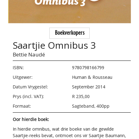
Boekverkopers
Saartjie Omnibus 3
Bettie Naudé
ISBN:
9780798166799
Uitgewer:
Human & Rousseau
Datum Vrygestel:
September 2014
Prys (incl. VAT):
R 235,00
Formaat:
Sagteband, 400pp
Oor hierdie boek:
In hierdie omnibus, wat drie boeke van die gewilde
Saartjie-reeks bevat, ontmoet ons vir Saartjie Baumann,