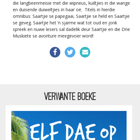
die langbeenmeisie met die wipneus, kuiltjies in die wange
en duisende duiweltjies in haar oë. Titels in hierdie
omnibus: Saartjie se papegaai, Saartjie se held en Saartjie
se geveg. Saartjie het ’n sjarme wat tot oud en jonk
spreek en nuwe lesers sal dadelik deur Saartjie en die Drie
Muskiete se avonture meegevoer word!
VERWANTE BOEKE