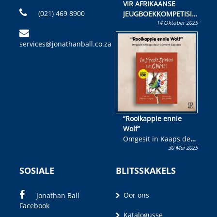
VIR AFRIKAANSE
(021) 469 8900
JEUGBOEKKOMPETISIE
14 Oktober 2025
Skryf ’n jeugboek of
kinderboek en staan ’n
services@jonathanball.co.za
kans om R50 000 te
wen!
“Rooikappie ennie
Wolf”
Omgesit in Kaaps deur
30 Mei 2025
Olivia M. Coetzee
SOSIALE
BLITSSKAKELS
Oor ons
Jonathan Ball
Facebook
Katalogusse