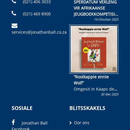
(021) 406 3033
SPERDATUM VERLENG
VIR AFRIKAANSE
(021) 469 8900
JEUGBOEKKOMPETISIE
14 Oktober 2025
Skryf ’n jeugboek of
kinderboek en staan ’n
services@jonathanball.co.za
kans om R50 000 te
wen!
“Rooikappie ennie
Wolf”
Omgesit in Kaaps deur
30 Mei 2025
Olivia M. Coetzee
SOSIALE
BLITSSKAKELS
Oor ons
Jonathan Ball
Facebook