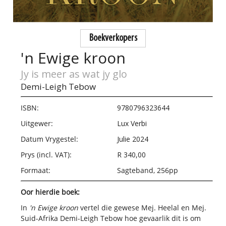
Boekverkopers
'n Ewige kroon
Jy is meer as wat jy glo
Demi-Leigh Tebow
ISBN:
9780796323644
Uitgewer:
Lux Verbi
Datum Vrygestel:
Julie 2024
Prys (incl. VAT):
R 340,00
Formaat:
Sagteband, 256pp
Oor hierdie boek:
In
'n Ewige kroon
vertel die gewese Mej. Heelal en Mej.
Suid-Afrika Demi-Leigh Tebow hoe gevaarlik dit is om