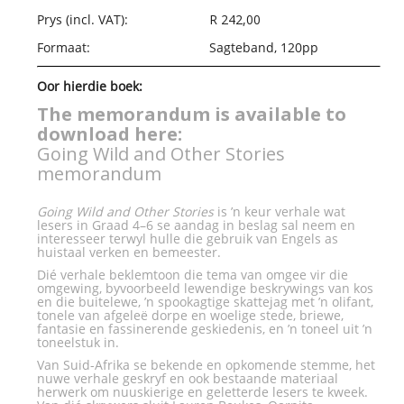
Prys (incl. VAT):
R 242,00
Formaat:
Sagteband, 120pp
Oor hierdie boek:
The memorandum is available to
download here:
Going Wild and Other Stories
memorandum
Going Wild and Other Stories
is ’n keur verhale wat
lesers in Graad 4–6 se aandag in beslag sal neem en
interesseer terwyl hulle die gebruik van Engels as
huistaal verken en bemeester.
Dié verhale beklemtoon die tema van omgee vir die
omgewing, byvoorbeeld lewendige beskrywings van kos
en die buitelewe, ’n spookagtige skattejag met ’n olifant,
tonele van afgeleë dorpe en woelige stede, briewe,
fantasie en fassinerende geskiedenis, en ’n toneel uit ’n
toneelstuk in.
Van Suid-Afrika se bekende en opkomende stemme, het
nuwe verhale geskryf en ook bestaande materiaal
herwerk om nuuskierige en geletterde lesers te kweek.