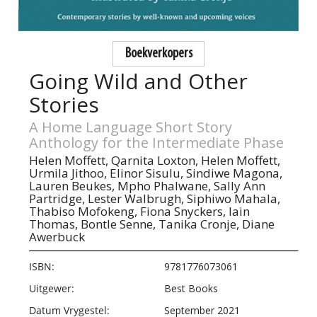
Boekverkopers
Going Wild and Other
Stories
A Home Language Short Story
Anthology for the Intermediate Phase
Helen Moffett,
Qarnita Loxton,
Helen Moffett,
Urmila Jithoo,
Elinor Sisulu,
Sindiwe Magona,
Lauren Beukes,
Mpho Phalwane,
Sally Ann
Partridge,
Lester Walbrugh,
Siphiwo Mahala,
Thabiso Mofokeng,
Fiona Snyckers,
Iain
Thomas,
Bontle Senne,
Tanika Cronje,
Diane
Awerbuck
ISBN:
9781776073061
Uitgewer:
Best Books
Datum Vrygestel:
September 2021