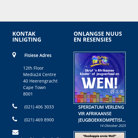
KONTAK
ONLANGSE NUUS
INLIGTING
EN RESENSIES
Fisiese Adres
12th Floor
Media24 Centre
40 Heerengracht
Cape Town
8001
(021) 406 3033
SPERDATUM VERLENG
VIR AFRIKAANSE
(021) 469 8900
JEUGBOEKKOMPETISIE
14 Oktober 2025
Skryf ’n jeugboek of
kinderboek en staan ’n