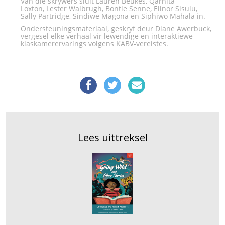
Van dié skrywers sluit Lauren Beukes, Qarnita
Loxton, Lester Walbrugh, Bontle Senne, Elinor Sisulu,
Sally Partridge, Sindiwe Magona en Siphiwo Mahala in.
Ondersteuningsmateriaal, geskryf deur Diane Awerbuck,
vergesel elke verhaal vir lewendige en interaktiewe
klaskamerervarings volgens KABV-vereistes.
Lees uittreksel