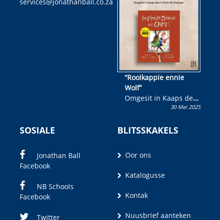
services@jonathanball.co.za
kans om R50 000 te
wen!
“Rooikappie ennie
Wolf”
Omgesit in Kaaps deur
30 Mei 2025
Olivia M. Coetzee
SOSIALE
BLITSSKAKELS
Oor ons
Jonathan Ball
Facebook
Katalogusse
NB Schools
Kontak
Facebook
Nuusbrief aanteken
Twitter