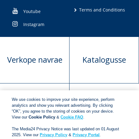
Terms and Conditions
Youtube
Instagram
Verkope navrae
Katalogusse
We use cookies to improve your site experience, perform
Manuskrip
Versoek boekregte
analytics and show you relevant advertising. By clicking
“OK”, you agree to the storing of cookies on your device.
voorlegging
View our
Cookie Policy
&
Cookie FAQ
.
The Media24 Privacy Notice was last updated on 01 August
2025. View our
Privacy Policy
&
Privacy Portal
.
Copyright © 2018
Jonathan Ball Publishers
.
All rights