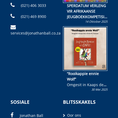
(021) 406 3033
SPERDATUM VERLENG
VIR AFRIKAANSE
(021) 469 8900
JEUGBOEKKOMPETISIE
14 Oktober 2025
Skryf ’n jeugboek of
kinderboek en staan ’n
services@jonathanball.co.za
kans om R50 000 te
wen!
“Rooikappie ennie
Wolf”
Omgesit in Kaaps deur
30 Mei 2025
Olivia M. Coetzee
SOSIALE
BLITSSKAKELS
Oor ons
Jonathan Ball