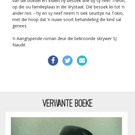
van die boedel erf indien hy besoek aflê by sy neef Theon,
op die ou familieplaas in die Vrystaat. Dié besoek lei tot ’n
ander reis – hy en sy neef neem ’n siek seuntjie na Tokio,
met die hoop dat ’n nuwe soort behandeling die kind sal
genees.
’n Aangrypende roman deur die bekroonde skrywer SJ
Naudé.
VERWANTE BOEKE