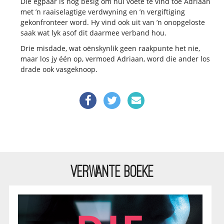
Die egpaar is nog besig om hul voete te vind toe Adriaan
met ’n raaiselagtige verdwyning en ’n vergiftiging
gekonfronteer word. Hy vind ook uit van ’n onopgeloste
saak wat lyk asof dit daarmee verband hou.
Drie misdade, wat oënskynlik geen raakpunte het nie,
maar los jy één op, vermoed Adriaan, word die ander los
drade ook vasgeknoop.
VERWANTE BOEKE