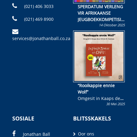
(021) 406 3033
SPERDATUM VERLENG
VIR AFRIKAANSE
(021) 469 8900
JEUGBOEKKOMPETISIE
14 Oktober 2025
Skryf ’n jeugboek of
kinderboek en staan ’n
services@jonathanball.co.za
kans om R50 000 te
wen!
“Rooikappie ennie
Wolf”
Omgesit in Kaaps deur
30 Mei 2025
Olivia M. Coetzee
SOSIALE
BLITSSKAKELS
Oor ons
Jonathan Ball