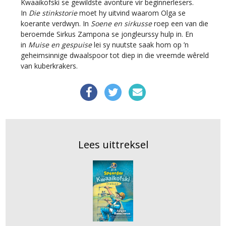
Kwaaikofski se gewildste avonture vir beginnerlesers.
In
Die stinkstorie
moet hy uitvind waarom Olga se
koerante verdwyn. In
Soene en sirkusse
roep een van die
beroemde Sirkus Zampona se jongleurssy hulp in. En
in
Muise en gespuise
lei sy nuutste saak hom op ’n
geheimsinnige dwaalspoor tot diep in die vreemde wêreld
van kuberkrakers.
Lees uittreksel