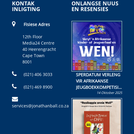
KONTAK
ONLANGSE NUUS
INLIGTING
EN RESENSIES
Fisiese Adres
12th Floor
Media24 Centre
40 Heerengracht
Cape Town
8001
(021) 406 3033
SPERDATUM VERLENG
VIR AFRIKAANSE
(021) 469 8900
JEUGBOEKKOMPETISIE
14 Oktober 2025
Skryf ’n jeugboek of
kinderboek en staan ’n
services@jonathanball.co.za
kans om R50 000 te
wen!