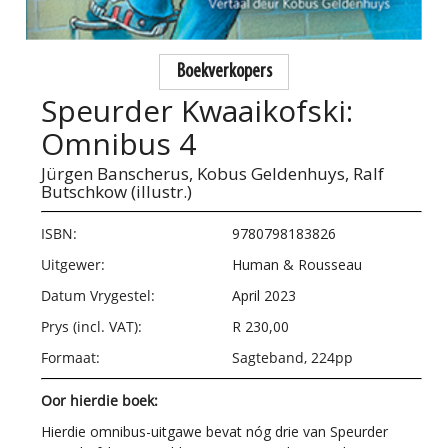
Boekverkopers
Speurder Kwaaikofski:
Omnibus 4
Jürgen Banscherus,
Kobus Geldenhuys,
Ralf
Butschkow (illustr.)
ISBN:
9780798183826
Uitgewer:
Human & Rousseau
Datum Vrygestel:
April 2023
Prys (incl. VAT):
R 230,00
Formaat:
Sagteband, 224pp
Oor hierdie boek:
Hierdie omnibus-uitgawe bevat nóg drie van Speurder