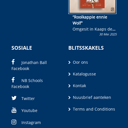
“Rooikappie ennie
Wolf”
Omgesit in Kaaps deur
30 Mei 2025
Olivia M. Coetzee
SOSIALE
BLITSSKAKELS
Oor ons
Jonathan Ball
Facebook
Katalogusse
NB Schools
Kontak
Facebook
Nuusbrief aanteken
Twitter
Terms and Conditions
Youtube
Instagram