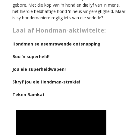
gebore. Met die kop van 'n hond en die lyf van 'n mens,
het hierdie heldhaftige hond 'n neus vir geregtigheid. Maar
is sy hondemaniere regtig iets van die verlede?
Laai af Hondman-aktiwiteite:
Hondman se asemrowende ontsnapping
Bou ’n superheld!
Jou eie superheldwapen!
Skryf jou eie Hondman-strokie!
Teken Ramkat