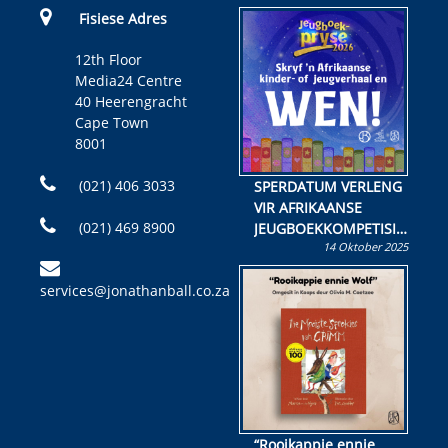
Fisiese Adres
12th Floor
Media24 Centre
40 Heerengracht
Cape Town
8001
(021) 406 3033
SPERDATUM VERLENG
VIR AFRIKAANSE
(021) 469 8900
JEUGBOEKKOMPETISIE
14 Oktober 2025
Skryf ’n jeugboek of
kinderboek en staan ’n
services@jonathanball.co.za
kans om R50 000 te
wen!
“Rooikappie ennie