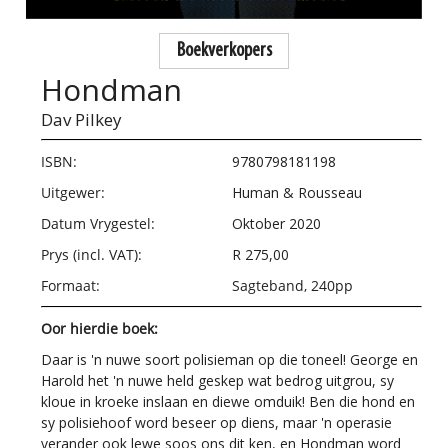
Boekverkopers
Hondman
Dav Pilkey
ISBN:
9780798181198
Uitgewer:
Human & Rousseau
Datum Vrygestel:
Oktober 2020
Prys (incl. VAT):
R 275,00
Formaat:
Sagteband, 240pp
Oor hierdie boek:
Daar is 'n nuwe soort polisieman op die toneel! George en
Harold het 'n nuwe held geskep wat bedrog uitgrou, sy
kloue in kroeke inslaan en diewe omduik! Ben die hond en
sy polisiehoof word beseer op diens, maar 'n operasie
verander ook lewe soos ons dit ken, en Hondman word