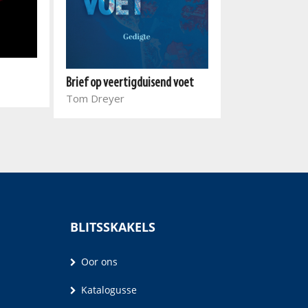
Kinderlê
Brief op veertigduisend voet
Lynthia Julius
Tom Dreyer
BLITSSKAKELS
Oor ons
Katalogusse