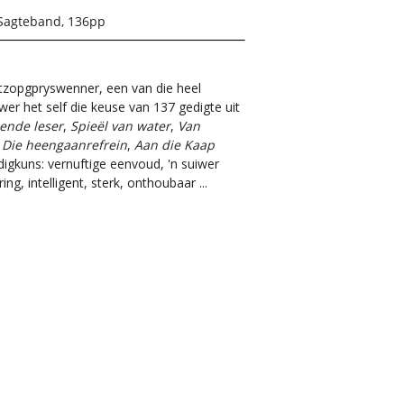
Sagteband, 136pp
ertzopgpryswenner, een van die heel
wer het self die keuse van 137 gedigte uit
iende leser
,
Spieël van water
,
Van
,
Die heengaanrefrein
,
Aan die Kaap
digkuns: vernuftige eenvoud, 'n suiwer
ng, intelligent, sterk, onthoubaar ...