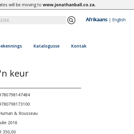
ates will be moving to
www.jonathanball.co.za
.
Afrikaans
|
English
ekennings
Katalogusse
Kontak
'n keur
9780798147484
9780798173100
Human & Rousseau
Julie 2016
R 350,00