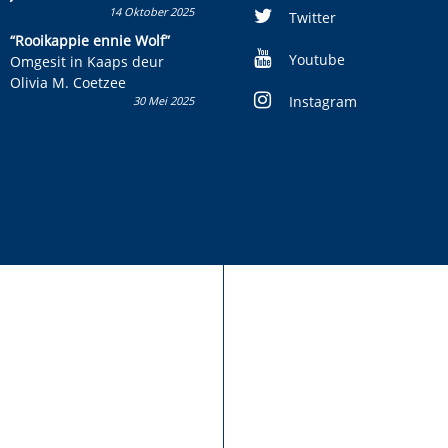
14 Oktober 2025
Skryf ’n jeugboek of
Twitter
kinderboek en staan ’n
“Rooikappie ennie Wolf”
kans om R50 000 te wen!
Youtube
Omgesit in Kaaps deur
Olivia M. Coetzee
Instagram
30 Mei 2025