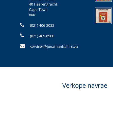
40 Heerengracht
Cape Town
8001
(021) 406 3033
(021) 469 8900
services@jonathanball.co.za
Verkope navrae