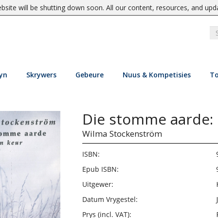
site will be shutting down soon. All our content, resources, and upd
yn
Skrywers
Gebeure
Nuus & Kompetisies
To
Die stomme aarde: 
Wilma Stockenström
ISBN:
Epub ISBN:
Uitgewer:
Datum Vrygestel:
Prys (incl. VAT):