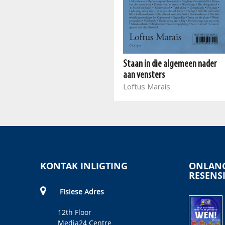
Prins
Ryan Pedro
Staan in die algemeen nader
aan vensters
Loftus Marais
KONTAK INLIGTING
ONLANG
RESENS
Fisiese Adres
12th Floor
Media24 Centre