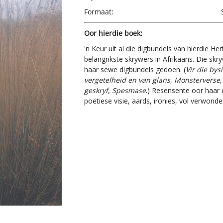
Formaat:
Oor hierdie boek:
'n Keur uit al die digbundels van hierdie H
belangrikste skrywers in Afrikaans. Die skry
haar sewe digbundels gedoen. (
Vir die bys
vergetelheid en van glans
,
Monsterverse
geskryf
,
Spesmase
.) Resensente oor haar 
poëtiese visie, aards, ironies, vol verwonderi