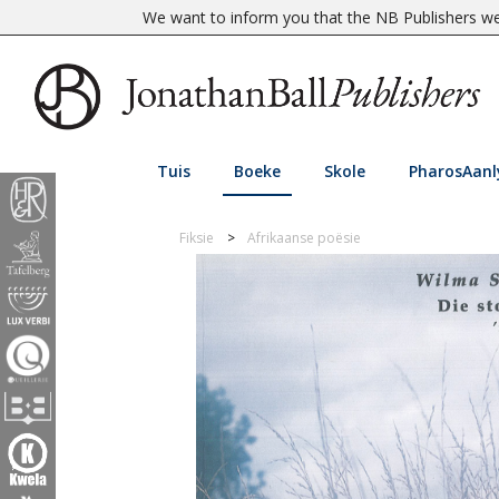
We want to inform you that the NB Publishers web
Tuis
Boeke
Skole
PharosAanl
Fiksie
Afrikaanse poësie