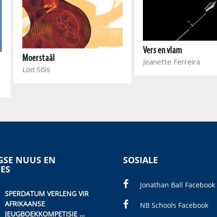
Vers en vlam
Moerstaāl
Jeanette Ferreira
Loit Sōls
SE NUUS EN
SOSIALE
IES
Jonathan Ball Facebook
SPERDATUM VERLENG VIR
AFRIKAANSE
NB Schools Facebook
JEUGBOEKKOMPETISIE