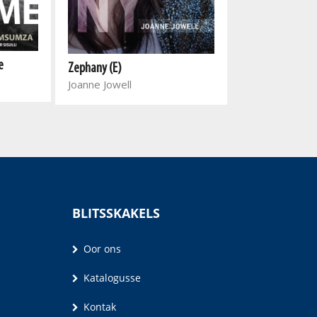
e
Betting on a Da
Zephany (E)
Mteto Nyati
Joanne Jowell
BLITSSKAKELS
Oor ons
Katalogusse
Kontak