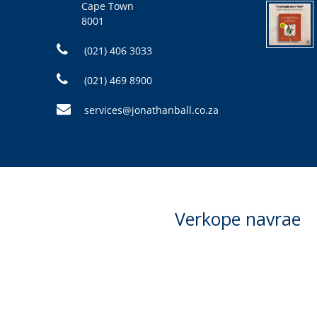
Cape Town
8001
(021) 406 3033
(021) 469 8900
services@jonathanball.co.za
Verkope navrae