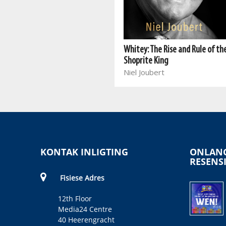
Jannie Mouton: En toe fire hulle
my
Whitey: The Rise and Rule of th
Carié Maas
Shoprite King
Niel Joubert
KONTAK INLIGTING
ONLANG
RESENS
Fisiese Adres
12th Floor
Media24 Centre
40 Heerengracht