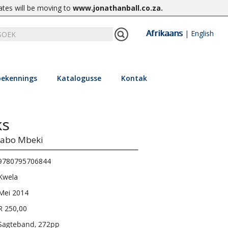
ates will be moving to
www.jonathanball.co.za
.
Afrikaans
|
English
ekennings
Katalogusse
Kontak
ks
abo Mbeki
9780795706844
Kwela
Mei 2014
R 250,00
Sagteband, 272pp