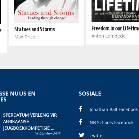
Freedom in our Lifetim
Statues and Storms
e
Anton Lembede
Max Price
SE NUUS EN
SOSIALE
IES
Jonathan Ball Facebook
SPERDATUM VERLENG VIR
AFRIKAANSE
NB Schools Facebook
JEUGBOEKKOMPETISIE
14 Oktober 2025
Skryf ’n jeugboek of
Twitter