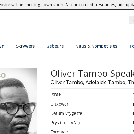
site will be shutting down soon. All our content, resources, and upd
yn
Skrywers
Gebeure
Nuus & Kompetisies
To
Oliver Tambo Spea
Oliver Tambo,
Adelaide Tambo,
Th
ISBN:
Uitgewer:
Datum Vrygestel:
Prys (incl. VAT):
Formaat: