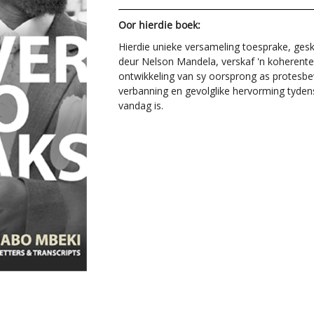
Oor hierdie boek:
Hierdie unieke versameling toesprake, ges
deur Nelson Mandela, verskaf 'n koherent
ontwikkeling van sy oorsprong as protesbew
verbanning en gevolglike hervorming tydens 
vandag is.