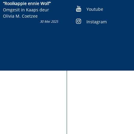
kinderboek en staan ’n
“Rooikappie ennie Wolf”
kans om R50 000 te wen!
Youtube
Omgesit in Kaaps deur
Olivia M. Coetzee
Instagram
30 Mei 2025