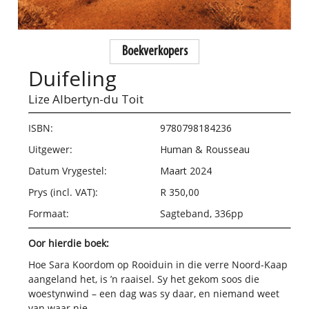
Boekverkopers
Duifeling
Lize Albertyn-du Toit
ISBN:
9780798184236
Uitgewer:
Human & Rousseau
Datum Vrygestel:
Maart 2024
Prys (incl. VAT):
R 350,00
Formaat:
Sagteband, 336pp
Oor hierdie boek:
Hoe Sara Koordom op Rooiduin in die verre Noord-Kaap
aangeland het, is ’n raaisel. Sy het gekom soos die
woestynwind – een dag was sy daar, en niemand weet
van waar nie.