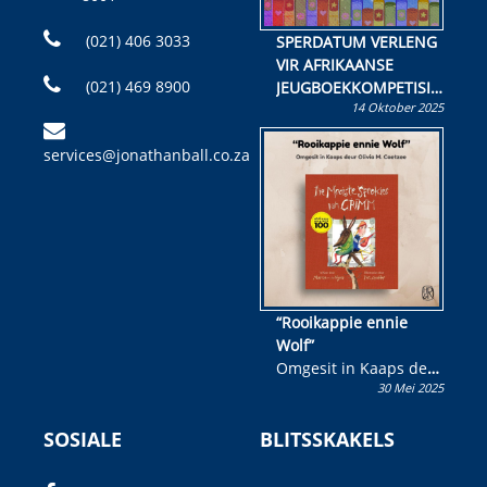
(021) 406 3033
SPERDATUM VERLENG
VIR AFRIKAANSE
(021) 469 8900
JEUGBOEKKOMPETISIE
14 Oktober 2025
Skryf ’n jeugboek of
kinderboek en staan ’n
services@jonathanball.co.za
kans om R50 000 te
wen!
“Rooikappie ennie
Wolf”
Omgesit in Kaaps deur
30 Mei 2025
Olivia M. Coetzee
SOSIALE
BLITSSKAKELS