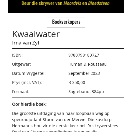
Boekverkopers
Kwaaiwater
Irna van Zyl
ISBN:
9780798183727
Uitgewer:
Human & Rousseau
Datum Vrygestel:
September 2023
Prys (incl. VAT):
R 350,00
Formaat:
Sagteband, 384pp
Oor hierdie boek:
Die grootste uitdaging van haar loopbaan wag op
speuradjudant Storm van der Merwe.
Die kusdorp
Hermanus hou vir die eerste keer ooit ’n skrywersfees.
Deel van Storm se verpligtinge is om by die