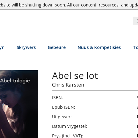
site will be shutting down soon. All our content, resources, and upd
yn
Skrywers
Gebeure
Nuus & Kompetisies
To
Abel se lot
Chris Karsten
ISBN:
Epub ISBN:
Uitgewer:
Datum Vrygestel:
Prys (incl. VAT):