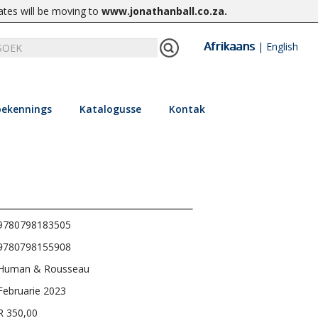
ates will be moving to
www.jonathanball.co.za
.
Afrikaans
|
English
ekennings
Katalogusse
Kontak
9780798183505
9780798155908
Human & Rousseau
Februarie 2023
R 350,00