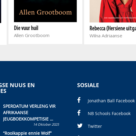
Die vuur huil
Rebecca (Hersiene uit
Allen Grootboom
Wilna Adriaanse
SE NUUS EN
SOSIALE
IES
Jonathan Ball Facebook
SPERDATUM VERLENG VIR
AFRIKAANSE
NB Schools Facebook
JEUGBOEKKOMPETISIE
14 Oktober 2025
Skryf ’n jeugboek of
Twitter
kinderboek en staan ’n
“Rooikappie ennie Wolf”