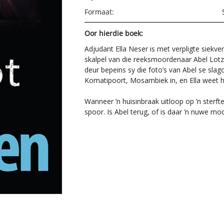
Formaat:
Oor hierdie boek:
Adjudant Ella Neser is met verpligte siekv
skalpel van die reeksmoordenaar Abel Lotz
deur bepeins sy die foto’s van Abel se slago
Komatipoort, Mosambiek in, en Ella weet h
Wanneer ’n huisinbraak uitloop op ’n sterfte
spoor. Is Abel terug, of is daar ’n nuwe m