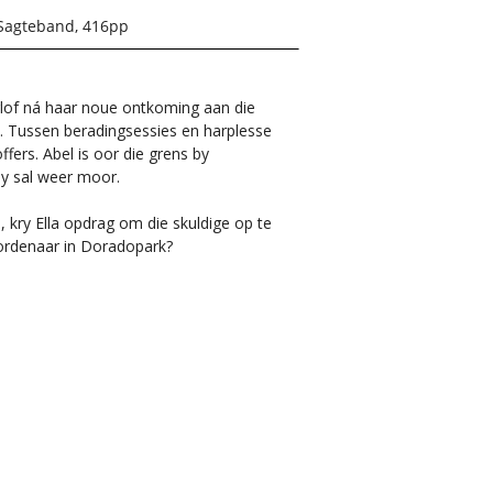
Sagteband, 416pp
erlof ná haar noue ontkoming aan die
. Tussen beradingsessies en harplesse
ffers. Abel is oor die grens by
y sal weer moor.
, kry Ella opdrag om die skuldige op te
oordenaar in Doradopark?