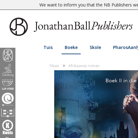
We want to inform you that the NB Publishers web
Tuis
Boeke
Skole
PharosAanl
Fiksie
Afrikaanse roman