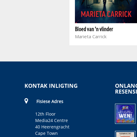
Die ooggetuie
Wilna Roux
Bloed van 'n vlinder
Marieta Carrick
KONTAK INLIGTING
ONLANG
RESENS
Fisiese Adres
12th Floor
Media24 Centre
40 Heerengracht
Cape Town