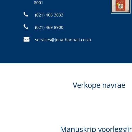
8001
(021) 406 3033
(021) 469 8900
services@jonathanball.co.za
Verkope navrae
Manuskrip voorleggi