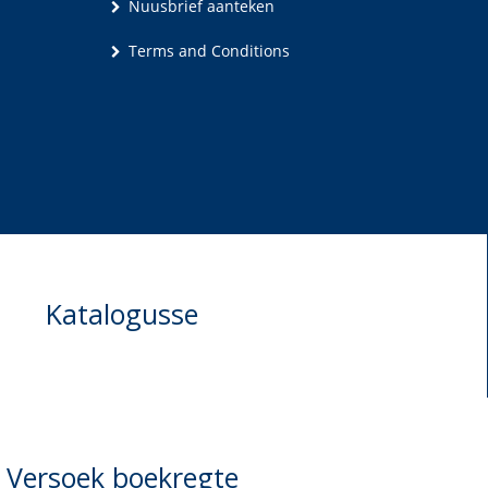
Nuusbrief aanteken
Terms and Conditions
Katalogusse
Versoek boekregte