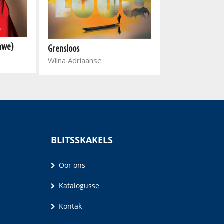
gawe)
Die vrou met n
Grensloos
Debbie Loots
Wilna Adriaanse
BLITSSKAKELS
Oor ons
Katalogusse
Kontak