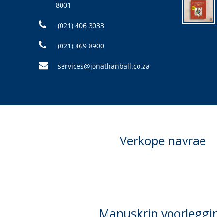
8001
(021) 406 3033
(021) 469 8900
services@jonathanball.co.za
Verkope navrae
Manuskrip voorleggi