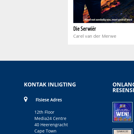
Sekelmaan
Jaco Wolmarans
Die Serwiër
Carel van der Merwe
KONTAK INLIGTING
ONLANG
RESENS
Fisiese Adres
12th Floor
Media24 Centre
40 Heerengracht
Cape Town