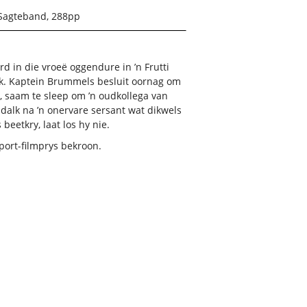
Sagteband, 288pp
rd in die vroeë oggendure in ’n Frutti
ek. Kaptein Brummels besluit oornag om
, saam te sleep om ’n oudkollega van
 dalk na ’n onervare sersant wat dikwels
 beetkry, laat los hy nie.
port-filmprys bekroon.