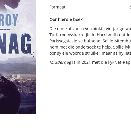
Formaat:
Oor hierdie boek:
Die oorskot van ’n verminkte vierjarige wo
Tutti-roomyskarretjie in Harrismith ontd
Parkwegstasie se bulhond, Sollie Mtembu
hom met die ondersoek te help. Sollie lyk
oor sy eie woorde struikel, maar as hy iets
Middernag
is in 2021 met die kykNet-Rap