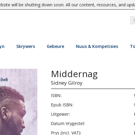
site will be shutting down soon. All our content, resources, and upd
yn
Skrywers
Gebeure
Nuus & Kompetisies
To
Middernag
Sidney Gilroy
ISBN:
Epub ISBN:
Uitgewer:
Datum Vrygestel:
Prys (incl. VAT):