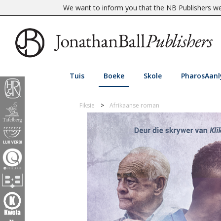
We want to inform you that the NB Publishers web
Tuis
Boeke
Skole
PharosAanl
Fiksie
Afrikaanse roman