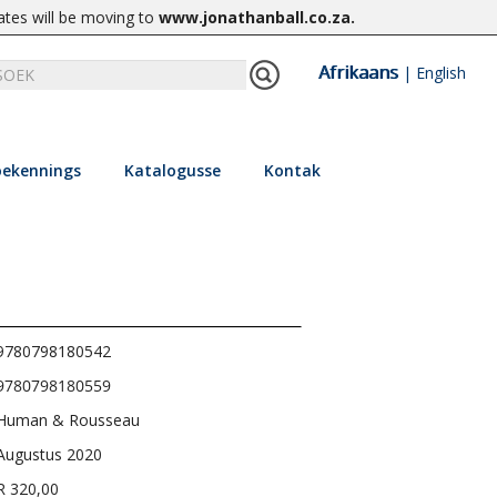
ates will be moving to
www.jonathanball.co.za
.
Afrikaans
|
English
ekennings
Katalogusse
Kontak
9780798180542
9780798180559
Human & Rousseau
Augustus 2020
R 320,00