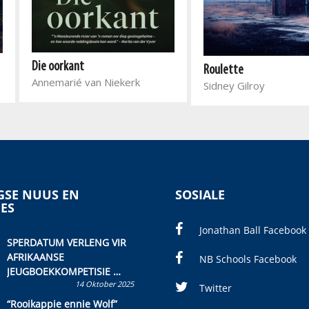
Die oorkant
Roulette
Annemarié van Niekerk
Sidney Gilroy
SE NUUS EN
SOSIALE
IES
Jonathan Ball Facebook
SPERDATUM VERLENG VIR
AFRIKAANSE
NB Schools Facebook
JEUGBOEKKOMPETISIE
14 Oktober 2025
Skryf ’n jeugboek of
Twitter
kinderboek en staan ’n
“Rooikappie ennie Wolf”