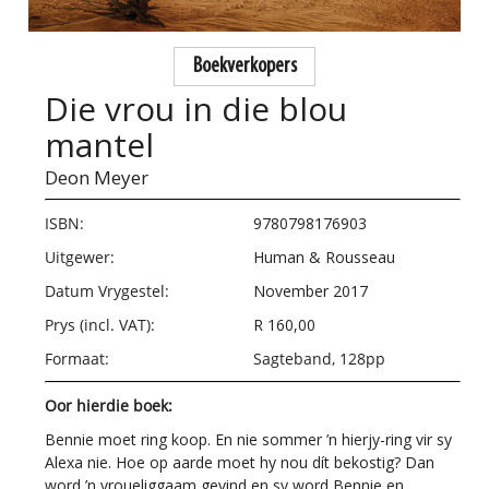
Boekverkopers
Die vrou in die blou
mantel
Deon Meyer
ISBN:
9780798176903
Uitgewer:
Human & Rousseau
Datum Vrygestel:
November 2017
Prys (incl. VAT):
R 160,00
Formaat:
Sagteband, 128pp
Oor hierdie boek:
Bennie moet ring koop. En nie sommer ’n hierjy-ring vir sy
Alexa nie. Hoe op aarde moet hy nou dít bekostig?
Dan
word ’n vroueliggaam gevind en
sy word Bennie en