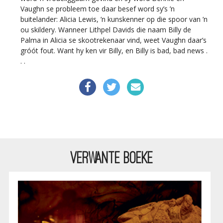
Vaughn se probleem toe daar besef word sy’s ’n
buitelander: Alicia Lewis, ’n kunskenner op die spoor van ’n
ou skildery.
Wanneer Lithpel Davids die naam Billy de
Palma in Alicia se skootrekenaar vind, weet Vaughn daar’s
gróót fout. Want hy ken vir Billy, en Billy is bad, bad news .
. .
VERWANTE BOEKE