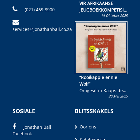
VIR AFRIKAANSE
(021) 469 8900
JEUGBOEKKOMPETISIE
14 Oktober 2025
Skryf ’n jeugboek of
kinderboek en staan ’n
services@jonathanball.co.za
kans om R50 000 te
wen!
“Rooikappie ennie
Wolf”
Omgesit in Kaaps deur
30 Mei 2025
Olivia M. Coetzee
SOSIALE
BLITSSKAKELS
Oor ons
Jonathan Ball
Facebook
Katalogusse